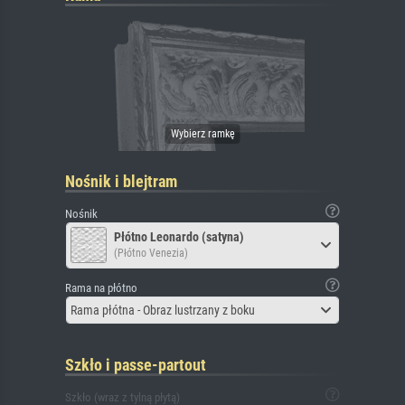
Nośnik i blejtram
Nośnik
Płótno Leonardo (satyna)
(Płótno Venezia)
Rama na płótno
Rama płótna - Obraz lustrzany z boku
Szkło i passe-partout
Szkło (wraz z tylną płytą)