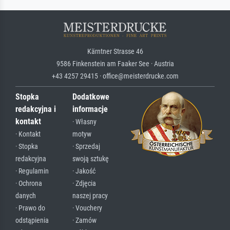
Kärntner Strasse 46
9586 Finkenstein am Faaker See · Austria
+43 4257 29415 · office@meisterdrucke.com
Stopka
Dodatkowe
redakcyjna i
informacje
kontakt
· Własny
· Kontakt
motyw
· Stopka
· Sprzedaj
redakcyjna
swoją sztukę
· Regulamin
· Jakość
· Ochrona
· Zdjęcia
danych
naszej pracy
· Prawo do
· Vouchery
odstąpienia
· Zamów