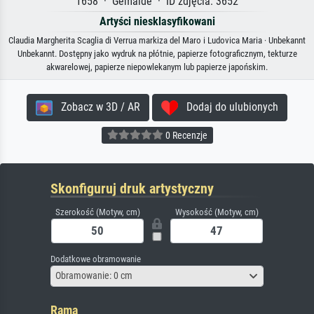
1658 · Gemälde · ID zdjęcia: 3652
Artyści niesklasyfikowani
Claudia Margherita Scaglia di Verrua markiza del Maro i Ludovica Maria · Unbekannt
Unbekannt. Dostępny jako wydruk na płótnie, papierze fotograficznym, tekturze
akwarelowej, papierze niepowlekanym lub papierze japońskim.
Zobacz w 3D / AR
Dodaj do ulubionych
0 Recenzje
Skonfiguruj druk artystyczny
Szerokość (Motyw, cm)
Wysokość (Motyw, cm)
Dodatkowe obramowanie
Obramowanie: 0 cm
Rama