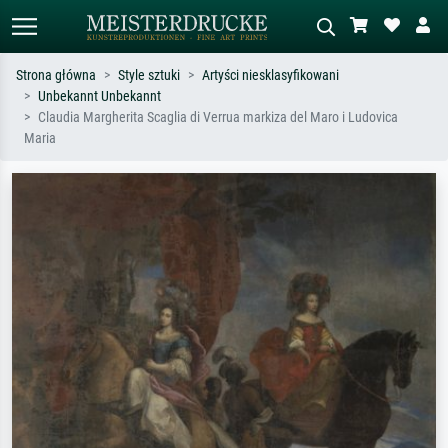
Strona główna
Style sztuki
Artyści niesklasyfikowani
Unbekannt Unbekannt
Wyszukiwanie standardowe
Wyszukiwanie obrazów AI
Claudia Margherita Scaglia di Verrua markiza del Maro i Ludovica
Maria
Szukaj wg artysty, tytułu lub stylu – np.
Opisz scenę – np. zielona łąka,
Monet, Gwiaździsta noc,
abstrakcja z czerwienią, ciemny olej,
impresjonizm, fala Hokusaia, akt.
stojący akt obok drzewa.