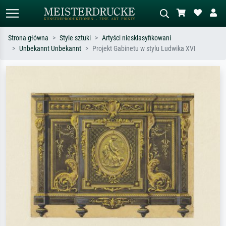
Strona główna
Style sztuki
Artyści niesklasyfikowani
Unbekannt Unbekannt
Projekt Gabinetu w stylu Ludwika XVI
Wyszukiwanie standardowe
Wyszukiwanie obrazów AI
Szukaj wg artysty, tytułu lub stylu – np.
Opisz scenę – np. zielona łąka,
Monet, Gwiaździsta noc,
abstrakcja z czerwienią, ciemny olej,
impresjonizm, fala Hokusaia, akt.
stojący akt obok drzewa.