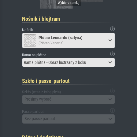
Nośnik i blejtram
Nośnik
Płótno Leonardo (satyna)
(Płótno Venezia)
Rama na płótno
Rama płótna - Obraz lustrzany z boku
Szkło i passe-partout
Szkło (wraz z tylną płytą)
Prosimy wybrać
Passe-partout
Bez passe-partout