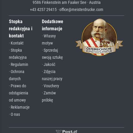
9586 Finkenstein am Faaker See · Austria
+43 4257 29415 · office@meisterdrucke.com
Stopka
Dodatkowe
redakcyjna i
informacje
kontakt
· Własny
· Kontakt
motyw
· Stopka
· Sprzedaj
redakcyjna
swoją sztukę
· Regulamin
· Jakość
· Ochrona
· Zdjęcia
danych
naszej pracy
· Prawo do
· Vouchery
odstąpienia
· Zamów
od umowy
próbkę
· Reklamacje
· O nas