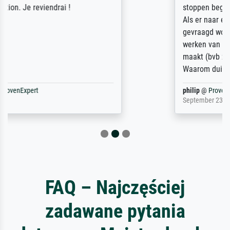
stoppen begint het weer van voor af aan).
Als er naar een bepaalde kunstenaar
gevraagd wordt krijg je ook een aantal
werken van andere wat het onoverzichtelijk
maakt (bvb zoek Ros = ook Rops, Rose etc).
Waarom duidt u ...
philip
@
ProvenExpert
September 23, 2025
FAQ – Najczęściej
zadawane pytania