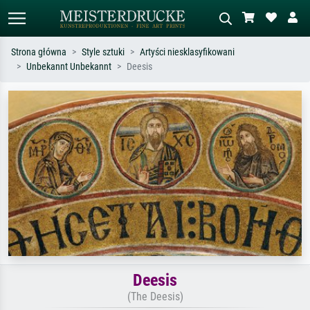
Strona główna
Style sztuki
Artyści niesklasyfikowani
Unbekannt Unbekannt
Deesis
Wyszukiwanie standardowe
Wyszukiwanie obrazów AI
Szukaj wg artysty, tytułu lub stylu – np.
Opisz scenę – np. zielona łąka,
Monet, Gwiaździsta noc,
abstrakcja z czerwienią, ciemny olej,
impresjonizm, fala Hokusaia, akt.
stojący akt obok drzewa.
Deesis
(The Deesis)