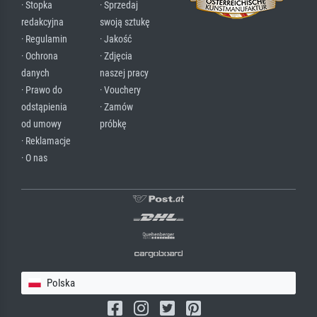
· Stopka
· Sprzedaj
redakcyjna
swoją sztukę
· Regulamin
· Jakość
· Ochrona
· Zdjęcia
danych
naszej pracy
· Prawo do
· Vouchery
odstąpienia
· Zamów
od umowy
próbkę
· Reklamacje
· O nas
Polska