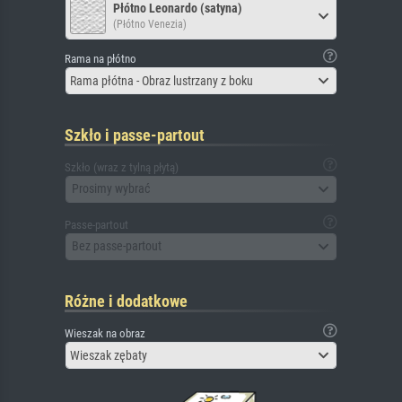
Płótno Leonardo (satyna)
(Płótno Venezia)
Rama na płótno
Rama płótna - Obraz lustrzany z boku
Szkło i passe-partout
Szkło (wraz z tylną płytą)
Prosimy wybrać
Passe-partout
Bez passe-partout
Różne i dodatkowe
Wieszak na obraz
Wieszak zębaty