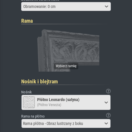
Obramowanie: 0 cm
Rama
Nośnik i blejtram
Nośnik
Płótno Leonardo (satyna)
(Płótno Venezia)
Rama na płótno
Rama płótna - Obraz lustrzany z boku