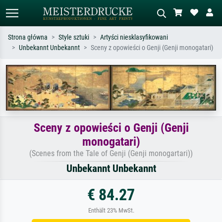
Strona główna
Style sztuki
Artyści niesklasyfikowani
Unbekannt Unbekannt
Sceny z opowieści o Genji (Genji monogatari)
Wyszukiwanie standardowe
Wyszukiwanie obrazów AI
Szukaj wg artysty, tytułu lub stylu – np.
Opisz scenę – np. zielona łąka,
Monet, Gwiaździsta noc,
abstrakcja z czerwienią, ciemny olej,
impresjonizm, fala Hokusaia, akt.
stojący akt obok drzewa.
Sceny z opowieści o Genji (Genji
monogatari)
(Scenes from the Tale of Genji (Genji monogartari))
Unbekannt Unbekannt
€ 84.27
Enthält 23% MwSt.