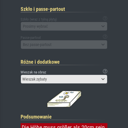
Szkło i passe-partout
Szkło (wraz z tylną płytą)
Prosimy wybrać
Passe-partout
Bez passe-partout
Różne i dodatkowe
Wieszak na obraz
Wieszak zębaty
Podsumowanie
Die Höhe muss größer als 20cm sein.