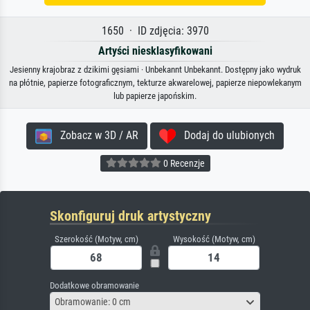
1650 · ID zdjęcia: 3970
Artyści niesklasyfikowani
Jesienny krajobraz z dzikimi gęsiami · Unbekannt Unbekannt. Dostępny jako wydruk
na płótnie, papierze fotograficznym, tekturze akwarelowej, papierze niepowlekanym
lub papierze japońskim.
Zobacz w 3D / AR
Dodaj do ulubionych
0 Recenzje
Skonfiguruj druk artystyczny
Szerokość (Motyw, cm)
Wysokość (Motyw, cm)
Dodatkowe obramowanie
Obramowanie: 0 cm