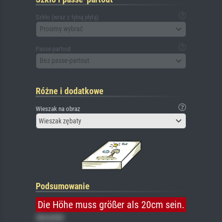
Szkło (wraz z tylną płytą)
Prosimy wybrać
Passe-partout
Bez passe-partout
Różne i dodatkowe
Wieszak na obraz
Wieszak zębaty
Podsumowanie
Die Höhe muss größer als 20cm sein.
Gemälde