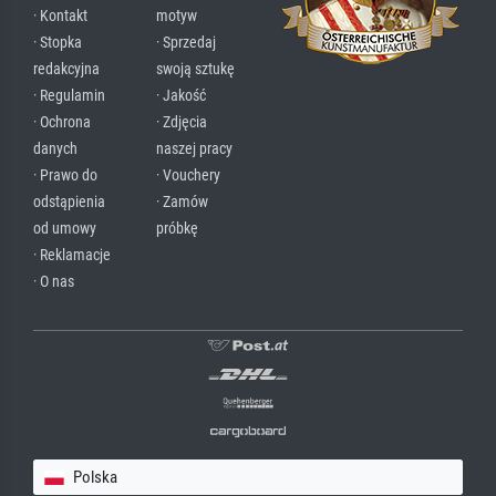
· Kontakt
motyw
· Stopka
· Sprzedaj
redakcyjna
swoją sztukę
· Regulamin
· Jakość
· Ochrona
· Zdjęcia
danych
naszej pracy
· Prawo do
· Vouchery
odstąpienia
· Zamów
od umowy
próbkę
· Reklamacje
· O nas
Polska