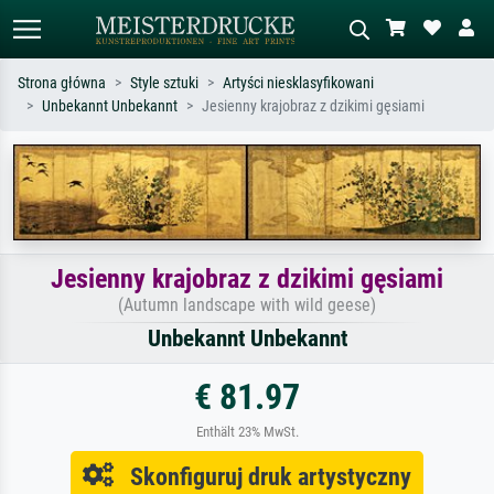
Strona główna
Style sztuki
Artyści niesklasyfikowani
Unbekannt Unbekannt
Jesienny krajobraz z dzikimi gęsiami
Wyszukiwanie standardowe
Wyszukiwanie obrazów AI
Szukaj wg artysty, tytułu lub stylu – np.
Opisz scenę – np. zielona łąka,
Monet, Gwiaździsta noc,
abstrakcja z czerwienią, ciemny olej,
impresjonizm, fala Hokusaia, akt.
stojący akt obok drzewa.
Jesienny krajobraz z dzikimi gęsiami
(Autumn landscape with wild geese)
Unbekannt Unbekannt
€ 81.97
Enthält 23% MwSt.
Skonfiguruj druk artystyczny