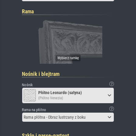
Rama
Nośnik i blejtram
Nośnik
Płótno Leonardo (satyna)
(Płótno Venezia)
Rama na płótno
Rama płótna - Obraz lustrzany z boku
Szkło i passe-partout