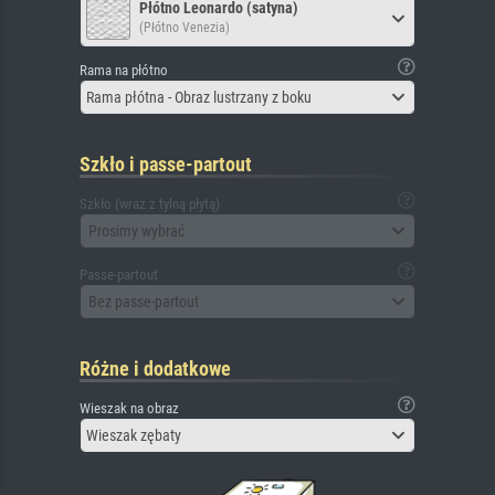
Płótno Leonardo (satyna)
(Płótno Venezia)
Rama na płótno
Rama płótna - Obraz lustrzany z boku
Szkło i passe-partout
Szkło (wraz z tylną płytą)
Prosimy wybrać
Passe-partout
Bez passe-partout
Różne i dodatkowe
Wieszak na obraz
Wieszak zębaty