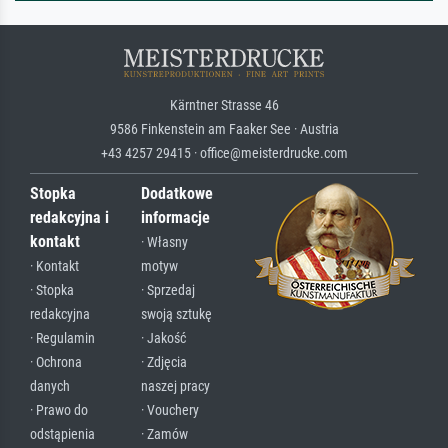
Kärntner Strasse 46
9586 Finkenstein am Faaker See · Austria
+43 4257 29415 · office@meisterdrucke.com
Stopka
Dodatkowe
redakcyjna i
informacje
kontakt
· Własny
· Kontakt
motyw
· Stopka
· Sprzedaj
redakcyjna
swoją sztukę
· Regulamin
· Jakość
· Ochrona
· Zdjęcia
danych
naszej pracy
· Prawo do
· Vouchery
odstąpienia
· Zamów