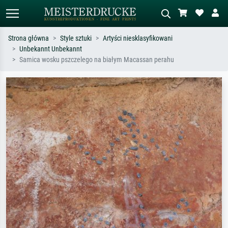
Strona główna
Style sztuki
Artyści niesklasyfikowani
Unbekannt Unbekannt
Wyszukiwanie standardowe
Wyszukiwanie obrazów AI
Samica wosku pszczelego na białym Macassan perahu
Szukaj wg artysty, tytułu lub stylu – np.
Opisz scenę – np. zielona łąka,
Monet, Gwiaździsta noc,
abstrakcja z czerwienią, ciemny olej,
impresjonizm, fala Hokusaia, akt.
stojący akt obok drzewa.