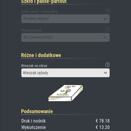
Szkło i passe-partout
Szkło (wraz z tylną płytą)
Prosimy wybrać
Passe-partout
Bez passe-partout
Różne i dodatkowe
Wieszak na obraz
Wieszak zębaty
Podsumowanie
Druk i nośnik
€ 78.18
Wykończenie
€ 13.20