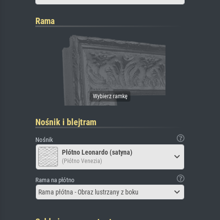
Rama
Nośnik i blejtram
Nośnik
Płótno Leonardo (satyna)
(Płótno Venezia)
Rama na płótno
Rama płótna - Obraz lustrzany z boku