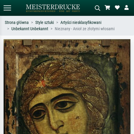
Strona główna
Style sztuki
Artyści niesklasyfikowani
Unbekannt Unbekannt
Nieznany - Anioł ze złotymi włosami
Wyszukiwanie standardowe
Wyszukiwanie obrazów AI
Szukaj wg artysty, tytułu lub stylu – np.
Opisz scenę – np. zielona łąka,
Monet, Gwiaździsta noc,
abstrakcja z czerwienią, ciemny olej,
impresjonizm, fala Hokusaia, akt.
stojący akt obok drzewa.