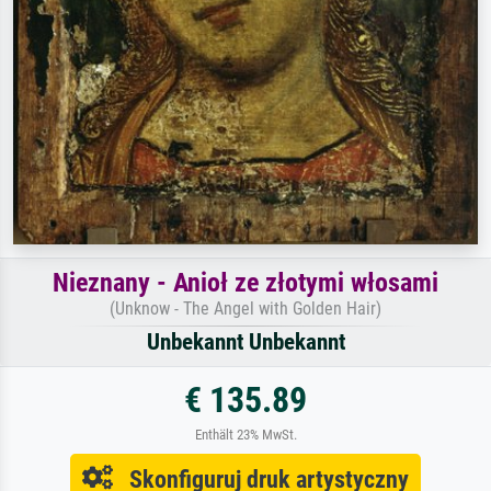
Nieznany - Anioł ze złotymi włosami
(Unknow - The Angel with Golden Hair)
Unbekannt Unbekannt
€ 135.89
Enthält 23% MwSt.
Skonfiguruj druk artystyczny