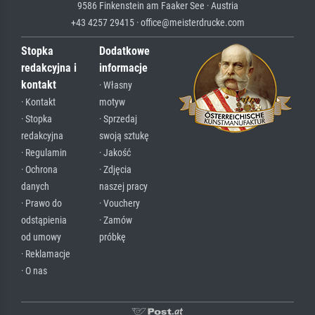
9586 Finkenstein am Faaker See · Austria
+43 4257 29415 · office@meisterdrucke.com
Stopka
Dodatkowe
redakcyjna i
informacje
kontakt
· Własny
· Kontakt
motyw
· Stopka
· Sprzedaj
redakcyjna
swoją sztukę
· Regulamin
· Jakość
· Ochrona
· Zdjęcia
danych
naszej pracy
· Prawo do
· Vouchery
odstąpienia
· Zamów
od umowy
próbkę
· Reklamacje
· O nas