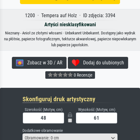
1200 · Tempera auf Holz · ID zdjęcia: 3394
Artyści niesklasyfikowani
Nieznany - Anioł ze złotymi włosami · Unbekannt Unbekannt. Dostępny jako wydruk
na płótnie, papierze fotograficznym, tekturze akwarelowej, papierze niepowlekanym
lub papierze japońskim.
Zobacz w 3D / AR
Dodaj do ulubionych
0 Recenzje
Skonfiguruj druk artystyczny
Szerokość (Motyw, cm)
Wysokość (Motyw, cm)
Dodatkowe obramowanie
Obramowanie: 0 cm