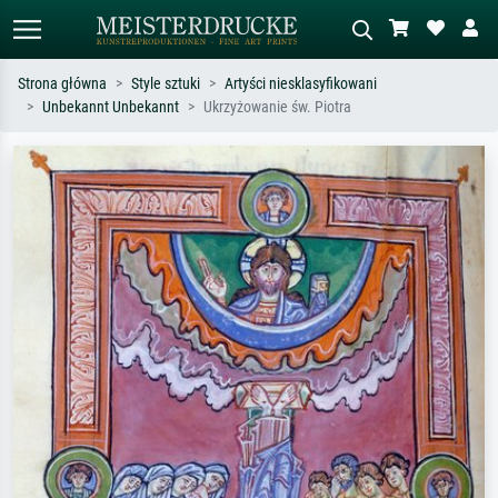
Strona główna
Style sztuki
Artyści niesklasyfikowani
Unbekannt Unbekannt
Ukrzyżowanie św. Piotra
Wyszukiwanie standardowe
Wyszukiwanie obrazów AI
Szukaj wg artysty, tytułu lub stylu – np.
Opisz scenę – np. zielona łąka,
Monet, Gwiaździsta noc,
abstrakcja z czerwienią, ciemny olej,
impresjonizm, fala Hokusaia, akt.
stojący akt obok drzewa.