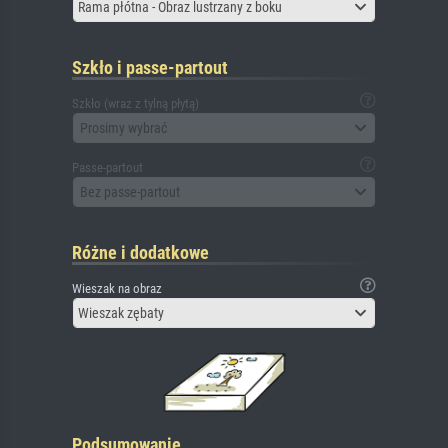
Rama płótna - Obraz lustrzany z boku
Szkło i passe-partout
Szkło (wraz z tylną płytą)
Prosimy wybrać
Passe-partout
Bez passe-partout
Różne i dodatkowe
Wieszak na obraz
Wieszak zębaty
Podsumowanie