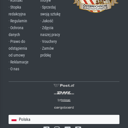
· Kontakt
motyw
· Stopka
· Sprzedaj
redakcyjna
swoją sztukę
· Regulamin
· Jakość
· Ochrona
· Zdjęcia
danych
naszej pracy
· Prawo do
· Vouchery
odstąpienia
· Zamów
od umowy
próbkę
· Reklamacje
· O nas
Polska