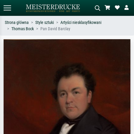
Strona główna
Style sztuki
Artyści niesklasyfikowani
Thomas Bock
Pan David Barclay
Wyszukiwanie standardowe
Wyszukiwanie obrazów AI
Szukaj wg artysty, tytułu lub stylu – np.
Opisz scenę – np. zielona łąka,
Monet, Gwiaździsta noc,
abstrakcja z czerwienią, ciemny olej,
impresjonizm, fala Hokusaia, akt.
stojący akt obok drzewa.