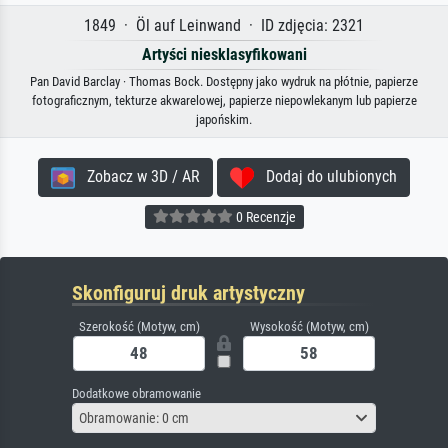
1849 · Öl auf Leinwand · ID zdjęcia: 2321
Artyści niesklasyfikowani
Pan David Barclay · Thomas Bock. Dostępny jako wydruk na płótnie, papierze
fotograficznym, tekturze akwarelowej, papierze niepowlekanym lub papierze
japońskim.
Zobacz w 3D / AR
Dodaj do ulubionych
0 Recenzje
Skonfiguruj druk artystyczny
Szerokość (Motyw, cm)
Wysokość (Motyw, cm)
Dodatkowe obramowanie
Obramowanie: 0 cm