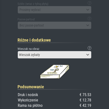
Szkło (wraz z tylną płytą)
Prosimy wybrać
Passe-partout
Bez passe-partout
Różne i dodatkowe
Wieszak na obraz
Wieszak zębaty
Podsumowanie
Druk i nośnik
€ 75.53
Wykończenie
€ 12.78
Rama na płótno
€ 42.19