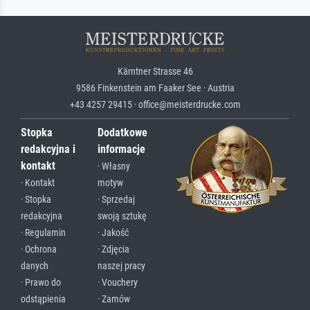
Kärntner Strasse 46
9586 Finkenstein am Faaker See · Austria
+43 4257 29415 · office@meisterdrucke.com
Stopka
Dodatkowe
redakcyjna i
informacje
kontakt
· Własny
· Kontakt
motyw
· Stopka
· Sprzedaj
redakcyjna
swoją sztukę
· Regulamin
· Jakość
· Ochrona
· Zdjęcia
danych
naszej pracy
· Prawo do
· Vouchery
odstąpienia
· Zamów