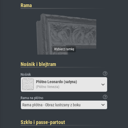
Rama
Nośnik i blejtram
Nośnik
Płótno Leonardo (satyna)
(Płótno Venezia)
Rama na płótno
Rama płótna - Obraz lustrzany z boku
Szkło i passe-partout