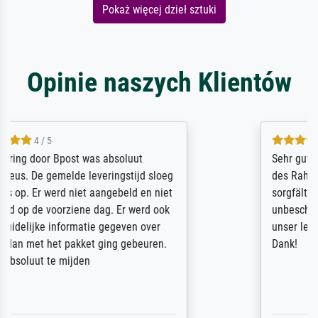
Pokaż więcej dzieł sztuki
Opinie naszych Klientów
5 / 5
Sehr gute Qualität des Leinwanddrucks und
des Rahmens! Unser Bild wurde sehr
sorgfältig und sicher verpackt, so dass es
unbeschadet bei uns ankam. Es wird nicht
unser letzter Meisterdruck sein. Vielen
Dank!