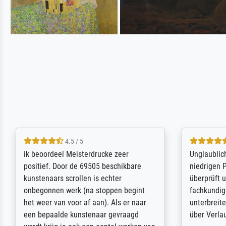
5 / 5
Die Zufriedenheit ist auch nicht dadurch
Excellent 
getrübt, dass das Bild entgegen einer
selection,
angegebenen Lieferanschrift (sollte
were easy, 
eine Überraschung für die normannische
the item it
Ehefrau sein zum Hochzeits- gleichzeitig
am based i
auch Geburtstag sein) doch nach zu
searching f