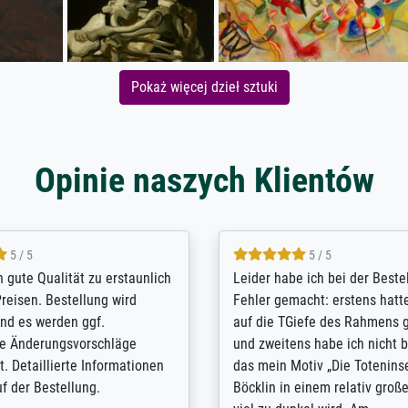
Pokaż więcej dzieł sztuki
Opinie naszych Klientów
5 / 5
5 / 5
/ Highly recommended. The
The team at Meisterdrucke st
 ordering and payment process
meet its clients demands, an
shipping was efficient and
expert advice on how to obtai
self exceeds expectations. I
results for the prints request
n the UK and found the site
client. The company has a va
or a specific print - I am very
repertoire of prints to choose