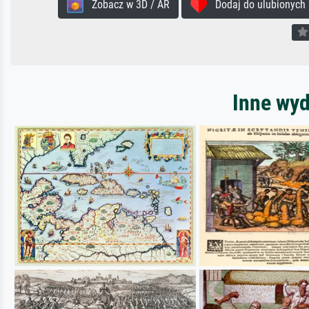
Zobacz w 3D / AR
Dodaj do ulubionych
Inne wyd