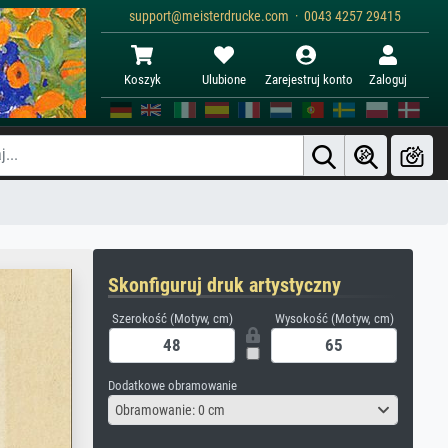
support@meisterdrucke.com · 0043 4257 29415
Koszyk
Ulubione
Zarejestruj konto
Zaloguj
Skonfiguruj druk artystyczny
Szerokość (Motyw, cm)
Wysokość (Motyw, cm)
Dodatkowe obramowanie
Obramowanie: 0 cm