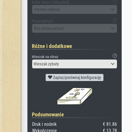
Szkło (wraz z tylną płytą)
Prosimy wybrać
Passe-partout
Bez passe-partout
Różne i dodatkowe
Wieszak na obraz
Wieszak zębaty
Zapisz/porównaj konfigurację
Podsumowanie
Druk i nośnik
€ 81.86
Wykończenie
€ 13.78