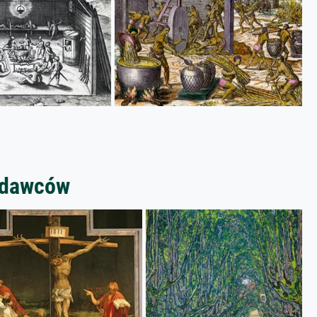
zedawców