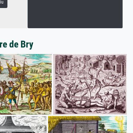
iu
re de Bry