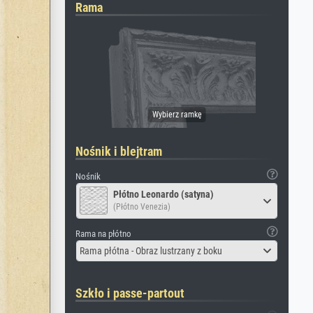
Rama
Nośnik i blejtram
Nośnik
Płótno Leonardo (satyna)
(Płótno Venezia)
Rama na płótno
Rama płótna - Obraz lustrzany z boku
Szkło i passe-partout