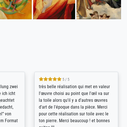
5 / 5
rives to
eine große Auswahl an Bildern und
d provides
deren Reproduktionsmöglichkeiten;
n the best
wurde sehr gut durch die einzelnen
ed by the
Bestellkriterien geführt, verständliche
st
Erklärungen, z.B. mit Bilddarstellungen,
 from, and
werde auf jeden Fall meine guten