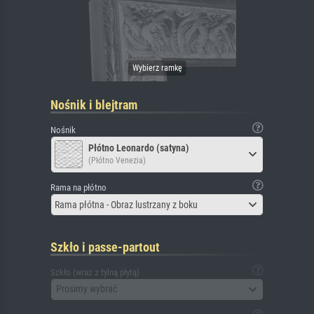
Nośnik i blejtram
Nośnik
Płótno Leonardo (satyna)
(Płótno Venezia)
Rama na płótno
Rama płótna - Obraz lustrzany z boku
Szkło i passe-partout
Szkło (wraz z tylną płytą)
Prosimy wybrać