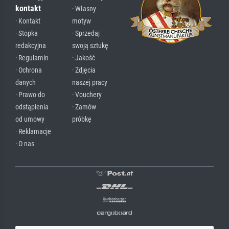
kontakt
· Własny
· Kontakt
motyw
· Stopka
· Sprzedaj
redakcyjna
swoją sztukę
· Regulamin
· Jakość
· Ochrona
· Zdjęcia
danych
naszej pracy
· Prawo do
· Vouchery
odstąpienia
· Zamów
od umowy
próbkę
· Reklamacje
· O nas