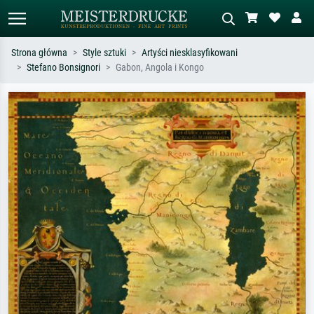
Strona główna
Style sztuki
Artyści niesklasyfikowani
Stefano Bonsignori
Gabon, Angola i Kongo
Wyszukiwanie standardowe
Wyszukiwanie obrazów AI
Szukaj wg artysty, tytułu lub stylu – np.
Opisz scenę – np. zielona łąka,
Monet, Gwiaździsta noc,
abstrakcja z czerwienią, ciemny olej,
impresjonizm, fala Hokusaia, akt.
stojący akt obok drzewa.