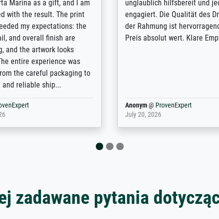
lients demands, and provides
support. - the quality of the pr
ice on how to obtain the best
excellent and difficult to dist
 the prints requested by the
from the real thing; it will be
e company has a vast
for high-quality art prints fro
of prints to choose from, and
the quality of the framing is e
e excellent service also with
the customisation options for
prints which are not in that
are broad - the customer sup
. Highly recommended!
colleagues are truly super...
rovenExpert
Anonym
@
ProvenExpert
6
January 12, 2026
ej zadawane pytania dotyczą