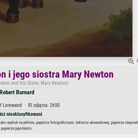
 i jego siostra Mary Newton
wton and His Sister, Mary Newton)
Robert Burnard
f Leinwand · ID zdjęcia: 2650
ści niesklasyfikowani
ako wydruk na płótnie, papierze fotograficznym, tekturze akwarelowej, papierze niepow
papierze japońskim.