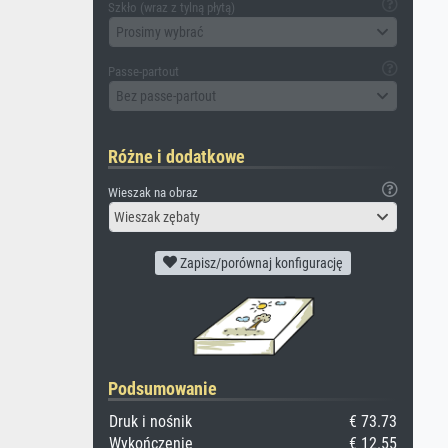
Szkło (wraz z tylną płytą)
Prosimy wybrać
Passe-partout
Bez passe-partout
Różne i dodatkowe
Wieszak na obraz
Wieszak zębaty
Zapisz/porównaj konfigurację
Podsumowanie
Druk i nośnik
€ 73.73
Wykończenie
€ 12.55