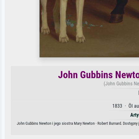
John Gubbins Newton
(John Gubbins Ne
1833 · Öl au
Arty
John Gubbins Newton i jego siostra Mary Newton · Robert Burnard. Dostępny j