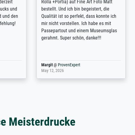
inting is
Extraordinaire diversité des thèmes
inguish
abordés et personnalisation des
 my go-to
demandes (recadrage, réajustement des
m now on -
couleurs). Relation clientèle parfaite.
xcellent -
Transport, réception sans aucun
 the work
problème. Merci à toute l'équipe ! Hervé
port
Anonym
@
ProvenExpert
March 31, 2025
ce Meisterdrucke