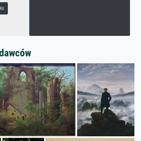
iu
zedawców