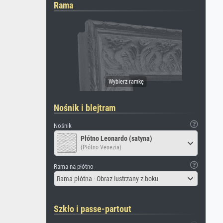
Rama
Nośnik i blejtram
Nośnik
Płótno Leonardo (satyna)
(Płótno Venezia)
Rama na płótno
Rama płótna - Obraz lustrzany z boku
Szkło i passe-partout