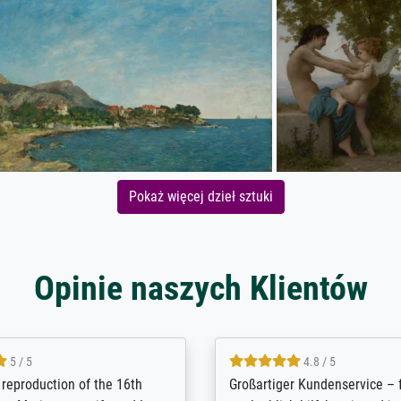
Pokaż więcej dzieł sztuki
Opinie naszych Klientów
5 / 5
5 / 5
t Meisterdrucke strives to
Outstanding quality and cus