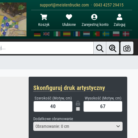
support@meisterdrucke.com · 0043 4257 29415
Koszyk
Ulubione
Zarejestruj konto
Zaloguj
Skonfiguruj druk artystyczny
Szerokość (Motyw, cm)
Wysokość (Motyw, cm)
Dodatkowe obramowanie
Obramowanie: 0 cm