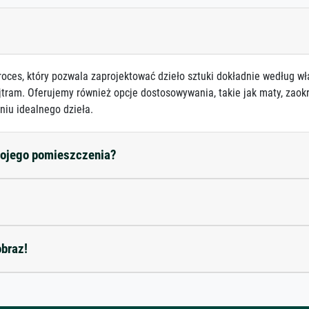
roces, który pozwala zaprojektować dzieło sztuki dokładnie według wł
jtram. Oferujemy również opcje dostosowywania, takie jak maty, zaokr
niu idealnego dzieła.
mojego pomieszczenia?
obraz!