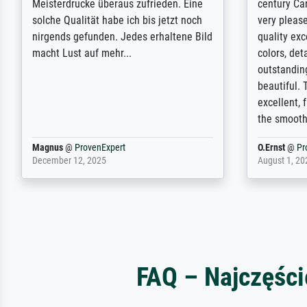
Ausführung des Auftrags hat eine Weile
meet its c
gedauert, die angekündigte Lieferzeit
expert adv
wurde aber letztlich sogar etwas
results for
unterschritten. Die Qualität des Papiers
client. Th
und des Drucks (Farben, Details usw.) ist
repertoire 
nicht nur gut, sondern hervorragend.
will provid
Selbst ein Druck ist damit ein Kunstwerk
regards to 
im eigenen Sinne. Definitiv den Pre...
repertoire
Dr.
@
ProvenExpert
Anonym
@
P
February 3, 2026
April 22, 202
FAQ – Najczęści