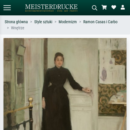
Strona główna
Style sztuki
Modernizm
Ramon Casas i Carbo
Wnętrze
Wyszukiwanie standardowe
Wyszukiwanie obrazów AI
Szukaj wg artysty, tytułu lub stylu – np.
Opisz scenę – np. zielona łąka,
Monet, Gwiaździsta noc,
abstrakcja z czerwienią, ciemny olej,
impresjonizm, fala Hokusaia, akt.
stojący akt obok drzewa.