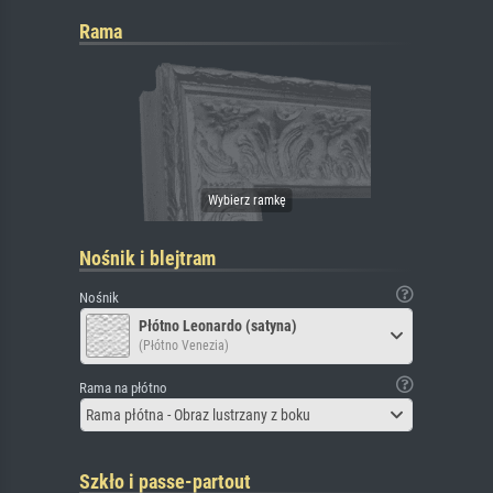
Rama
Nośnik i blejtram
Nośnik
Płótno Leonardo (satyna)
(Płótno Venezia)
Rama na płótno
Rama płótna - Obraz lustrzany z boku
Szkło i passe-partout