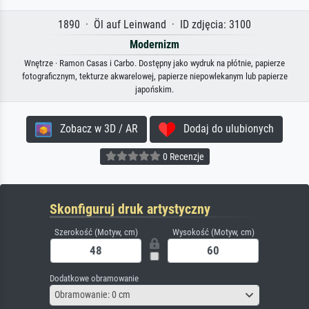
1890 · Öl auf Leinwand · ID zdjęcia: 3100
Modernizm
Wnętrze · Ramon Casas i Carbo. Dostępny jako wydruk na płótnie, papierze
fotograficznym, tekturze akwarelowej, papierze niepowlekanym lub papierze
japońskim.
Zobacz w 3D / AR
Dodaj do ulubionych
0 Recenzje
Skonfiguruj druk artystyczny
Szerokość (Motyw, cm)
Wysokość (Motyw, cm)
Dodatkowe obramowanie
Obramowanie: 0 cm