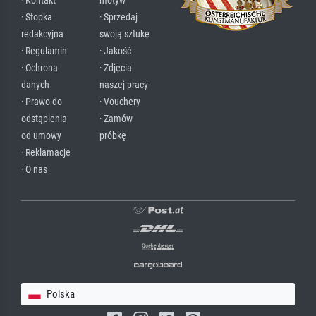
· Kontakt
motyw
· Stopka
· Sprzedaj
redakcyjna
swoją sztukę
· Regulamin
· Jakość
· Ochrona
· Zdjęcia
danych
naszej pracy
· Prawo do
· Vouchery
odstąpienia
· Zamów
od umowy
próbkę
· Reklamacje
· O nas
Polska