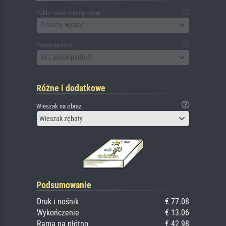
Szkło (wraz z tylną płytą)
Prosimy wybrać
Passe-partout
Bez passe-partout
Różne i dodatkowe
Wieszak na obraz
Wieszak zębaty
Podsumowanie
Druk i nośnik
€ 77.08
Wykończenie
€ 13.06
Rama na płótno
€ 42.98