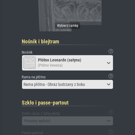
Nośnik i blejtram
Nośnik
Płótno Leonardo (satyna)
(Płótno Venezia)
Rama na płótno
Rama płótna - Obraz lustrzany z boku
Szkło i passe-partout
Szkło (wraz z tylną płytą)
Prosimy wybrać
Passe-partout