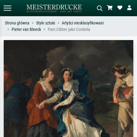
Strona główna
Style sztuki
Artyści niesklasyfikowani
Pieter van Bleeck
Pani Cibber jako Cordelia
Wyszukiwanie standardowe
Wyszukiwanie obrazów AI
Szukaj wg artysty, tytułu lub stylu – np.
Opisz scenę – np. zielona łąka,
Monet, Gwiaździsta noc,
abstrakcja z czerwienią, ciemny olej,
impresjonizm, fala Hokusaia, akt.
stojący akt obok drzewa.