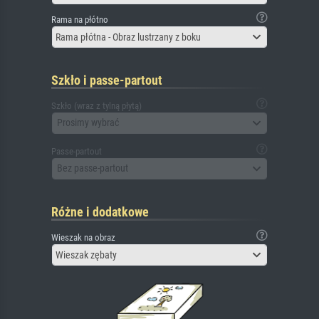
Rama na płótno
Rama płótna - Obraz lustrzany z boku
Szkło i passe-partout
Szkło (wraz z tylną płytą)
Prosimy wybrać
Passe-partout
Bez passe-partout
Różne i dodatkowe
Wieszak na obraz
Wieszak zębaty