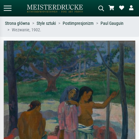
Strona główna
Style sztuki
Postimpresjonizm
Paul Gauguin
Wezwanie, 1902.
Wyszukiwanie standardowe
Wyszukiwanie obrazów AI
Szukaj wg artysty, tytułu lub stylu – np.
Opisz scenę – np. zielona łąka,
Monet, Gwiaździsta noc,
abstrakcja z czerwienią, ciemny olej,
impresjonizm, fala Hokusaia, akt.
stojący akt obok drzewa.