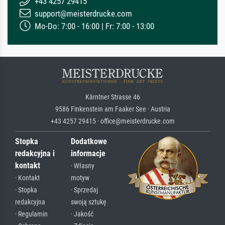
+43 4257 29415
support@meisterdrucke.com
Mo-Do: 7:00 - 16:00 | Fr: 7:00 - 13:00
Kärntner Strasse 46
9586 Finkenstein am Faaker See · Austria
+43 4257 29415 · office@meisterdrucke.com
Stopka
Dodatkowe
redakcyjna i
informacje
kontakt
· Własny
· Kontakt
motyw
· Stopka
· Sprzedaj
redakcyjna
swoją sztukę
· Regulamin
· Jakość