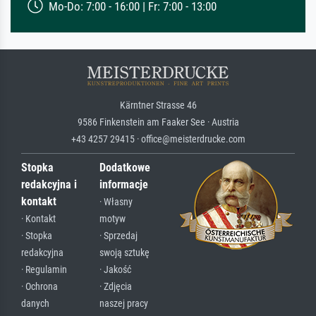
Mo-Do: 7:00 - 16:00 | Fr: 7:00 - 13:00
Kärntner Strasse 46
9586 Finkenstein am Faaker See · Austria
+43 4257 29415 · office@meisterdrucke.com
Stopka
Dodatkowe
redakcyjna i
informacje
kontakt
· Własny
· Kontakt
motyw
· Stopka
· Sprzedaj
redakcyjna
swoją sztukę
· Regulamin
· Jakość
· Ochrona
· Zdjęcia
danych
naszej pracy