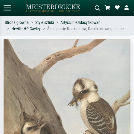
Strona główna
Style sztuki
Artyści niesklasyfikowani
Neville HP Cayley
Śmiejąc się Kookaburra, Dacelo novaeguineae
Wyszukiwanie standardowe
Wyszukiwanie obrazów AI
Szukaj wg artysty, tytułu lub stylu – np.
Opisz scenę – np. zielona łąka,
Monet, Gwiaździsta noc,
abstrakcja z czerwienią, ciemny olej,
impresjonizm, fala Hokusaia, akt.
stojący akt obok drzewa.