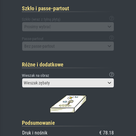
Szkło i passe-partout
Szkło (wraz z tylną płytą)
Prosimy wybrać
Passe-partout
Bez passe-partout
Różne i dodatkowe
Wieszak na obraz
Wieszak zębaty
Podsumowanie
Druk i nośnik
€ 78.18