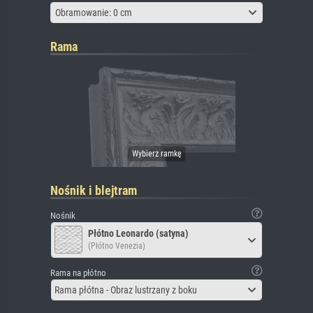
Obramowanie: 0 cm
Rama
Nośnik i blejtram
Nośnik
Płótno Leonardo (satyna)
(Płótno Venezia)
Rama na płótno
Rama płótna - Obraz lustrzany z boku