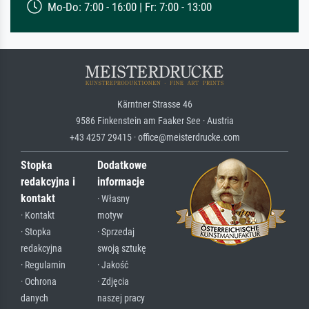
Mo-Do: 7:00 - 16:00 | Fr: 7:00 - 13:00
Kärntner Strasse 46
9586 Finkenstein am Faaker See · Austria
+43 4257 29415 · office@meisterdrucke.com
Stopka
Dodatkowe
redakcyjna i
informacje
kontakt
· Własny
· Kontakt
motyw
· Stopka
· Sprzedaj
redakcyjna
swoją sztukę
· Regulamin
· Jakość
· Ochrona
· Zdjęcia
danych
naszej pracy