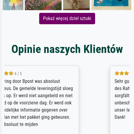
Pokaż więcej dzieł sztuki
Opinie naszych Klientów
5 / 5
Sehr gute Qualität des Leinwanddrucks und
des Rahmens! Unser Bild wurde sehr
sorgfältig und sicher verpackt, so dass es
unbeschadet bei uns ankam. Es wird nicht
unser letzter Meisterdruck sein. Vielen
Dank!