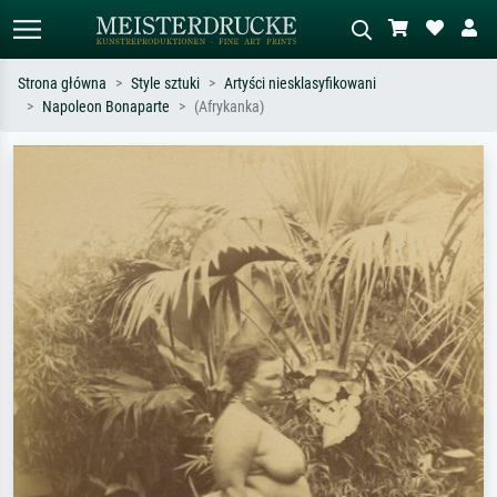
Strona główna
Style sztuki
Artyści niesklasyfikowani
Napoleon Bonaparte
(Afrykanka)
Wyszukiwanie standardowe
Wyszukiwanie obrazów AI
Szukaj wg artysty, tytułu lub stylu – np.
Opisz scenę – np. zielona łąka,
Monet, Gwiaździsta noc,
abstrakcja z czerwienią, ciemny olej,
impresjonizm, fala Hokusaia, akt.
stojący akt obok drzewa.