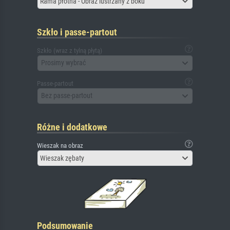
Rama płótna - Obraz lustrzany z boku
Szkło i passe-partout
Szkło (wraz z tylną płytą)
Prosimy wybrać
Passe-partout
Bez passe-partout
Różne i dodatkowe
Wieszak na obraz
Wieszak zębaty
Podsumowanie