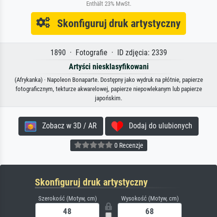
Enthält 23% MwSt.
Skonfiguruj druk artystyczny
1890 · Fotografie · ID zdjęcia: 2339
Artyści niesklasyfikowani
(Afrykanka) · Napoleon Bonaparte. Dostępny jako wydruk na płótnie, papierze
fotograficznym, tekturze akwarelowej, papierze niepowlekanym lub papierze
japońskim.
Zobacz w 3D / AR
Dodaj do ulubionych
0 Recenzje
Skonfiguruj druk artystyczny
Szerokość (Motyw, cm)
Wysokość (Motyw, cm)