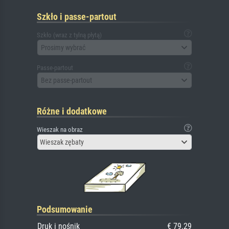
Szkło i passe-partout
Szkło (wraz z tylną płytą)
Prosimy wybrać
Passe-partout
Bez passe-partout
Różne i dodatkowe
Wieszak na obraz
Wieszak zębaty
Podsumowanie
Druk i nośnik
€ 79.29