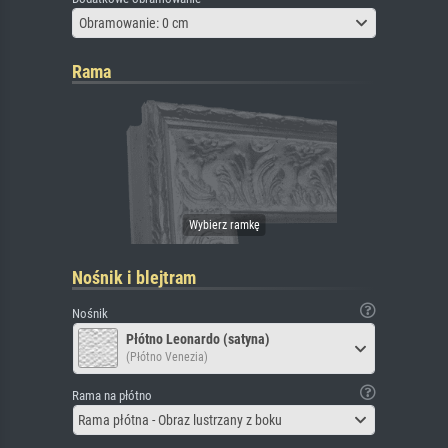
Obramowanie: 0 cm
Rama
Nośnik i blejtram
Nośnik
Płótno Leonardo (satyna)
(Płótno Venezia)
Rama na płótno
Rama płótna - Obraz lustrzany z boku