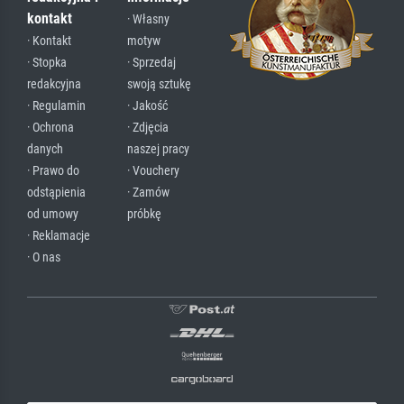
kontakt
· Własny
· Kontakt
motyw
· Stopka
· Sprzedaj
redakcyjna
swoją sztukę
· Regulamin
· Jakość
· Ochrona
· Zdjęcia
danych
naszej pracy
· Prawo do
· Vouchery
odstąpienia
· Zamów
od umowy
próbkę
· Reklamacje
· O nas