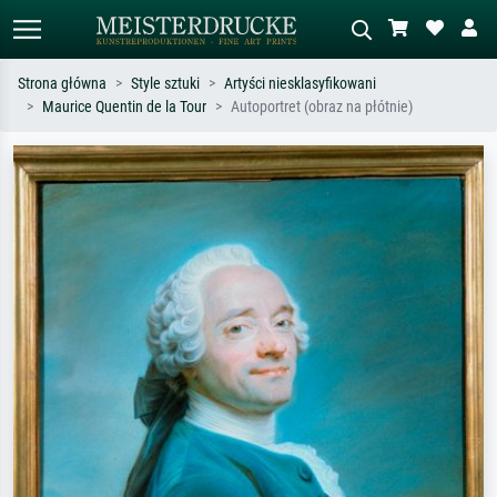
Strona główna
Style sztuki
Artyści niesklasyfikowani
Maurice Quentin de la Tour
Autoportret (obraz na płótnie)
Wyszukiwanie standardowe
Wyszukiwanie obrazów AI
Szukaj wg artysty, tytułu lub stylu – np.
Opisz scenę – np. zielona łąka,
Monet, Gwiaździsta noc,
abstrakcja z czerwienią, ciemny olej,
impresjonizm, fala Hokusaia, akt.
stojący akt obok drzewa.