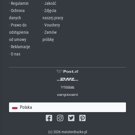
· Regulamin
· Jakość
· Ochrona
· Zdjęcia
danych
naszej pracy
· Prawo do
· Vouchery
odstąpienia
· Zamów
od umowy
próbkę
· Reklamacje
· O nas
Polska
(c) 2026 meisterdrucke.pl