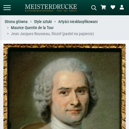
Strona główna
Style sztuki
Artyści niesklasyfikowani
Maurice Quentin de la Tour
Wyszukiwanie standardowe
Wyszukiwanie obrazów AI
Jean Jacques Rousseau, filozof (pastel na papierze)
Szukaj wg artysty, tytułu lub stylu – np.
Opisz scenę – np. zielona łąka,
Monet, Gwiaździsta noc,
abstrakcja z czerwienią, ciemny olej,
impresjonizm, fala Hokusaia, akt.
stojący akt obok drzewa.