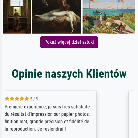
Pokaż więcej dzieł sztuki
Opinie naszych Klientów
4.5 / 5
ik beoordeel Meisterdrucke zeer positief.
Door de 69505 beschikbare kunstenaars
scrollen is echter onbegonnen werk (na
stoppen begint het weer van voor af aan).
Als er naar een bepaalde kunstenaar