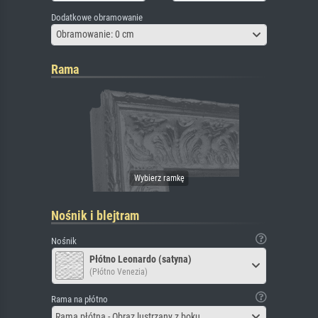
Dodatkowe obramowanie
Obramowanie: 0 cm
Rama
Nośnik i blejtram
Nośnik
Płótno Leonardo (satyna)
(Płótno Venezia)
Rama na płótno
Rama płótna - Obraz lustrzany z boku