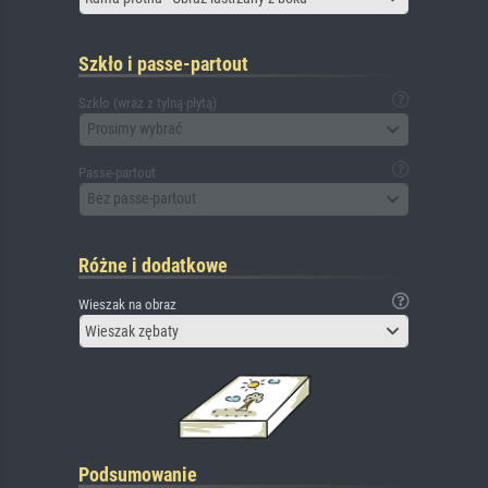
Szkło i passe-partout
Szkło (wraz z tylną płytą)
Prosimy wybrać
Passe-partout
Bez passe-partout
Różne i dodatkowe
Wieszak na obraz
Wieszak zębaty
Podsumowanie