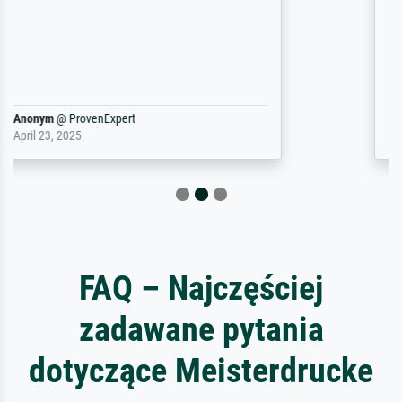
gevraagd wordt krijg je ook een aantal
werken van andere wat het onoverzichtelijk
maakt (bvb zoek Ros = ook Rops, Rose etc).
Waarom duidt u ...
philip
@
ProvenExpert
September 23, 2025
FAQ – Najczęściej
zadawane pytania
dotyczące Meisterdrucke