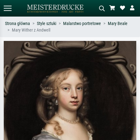
Strona główna
Style sztuki
Malarstwo portretowe
Mary Beale
Mary Wither z Andwell
Wyszukiwanie standardowe
Wyszukiwanie obrazów AI
Szukaj wg artysty, tytułu lub stylu – np.
Opisz scenę – np. zielona łąka,
Monet, Gwiaździsta noc,
abstrakcja z czerwienią, ciemny olej,
impresjonizm, fala Hokusaia, akt.
stojący akt obok drzewa.