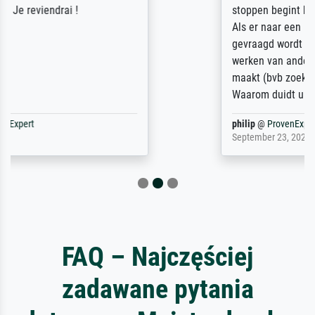
stoppen begint het weer van voor af aan).
Als er naar een bepaalde kunstenaar
gevraagd wordt krijg je ook een aantal
werken van andere wat het onoverzichtelijk
maakt (bvb zoek Ros = ook Rops, Rose etc).
Waarom duidt u ...
philip
@
ProvenExpert
September 23, 2025
FAQ – Najczęściej
zadawane pytania