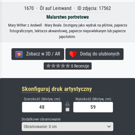
1670 · Öl auf Leinwand · ID zdjęcia: 17562
Malarstwo portretowe
Mary Wither z Andwell · Mary Beale. Dostępny jako wydruk na płótnie, papierze
fotograficznym, tekturze akwarelowej, papierze niepowlekanym lub papierze
japońskim.
Zobacz w 3D / AR
Dodaj do ulubionych
0 Recenzje
Skonfiguruj druk artystyczny
Szerokość (Motyw, cm)
Wysokość (Motyw, cm)
Dodatkowe obramowanie
Obramowanie: 0 cm