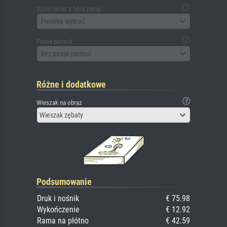
Szkło (wraz z tylną płytą)
Prosimy wybrać
Passe-partout
Bez passe-partout
Różne i dodatkowe
Wieszak na obraz
Wieszak zębaty
Podsumowanie
Druk i nośnik
€ 75.98
Wykończenie
€ 12.92
Rama na płótno
€ 42.59