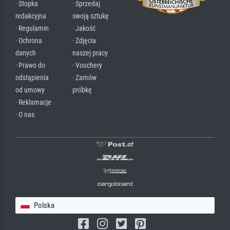
· Stopka
· Sprzedaj
redakcyjna
swoją sztukę
· Regulamin
· Jakość
· Ochrona
· Zdjęcia
danych
naszej pracy
· Prawo do
· Vouchery
odstąpienia
· Zamów
od umowy
próbkę
· Reklamacje
· O nas
Polska