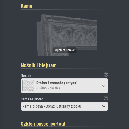
Rama
Nośnik i blejtram
Nośnik
Płótno Leonardo (satyna)
(Płótno Venezia)
Rama na płótno
Rama płótna - Obraz lustrzany z boku
Szkło i passe-partout