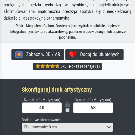
pociągnięcia pędzla wchodzą w symbiozę z najdelikatniejszymi
sformułowaniami, anatomiczna precyzja spotyka się z nieokiełznaną
dzikością i abstrakcyjną ornamentyką.
Piotr · Magdalena Cichon. Dostępny jako wydruk na płótnie, papierze
fotograficznym, tekturze akwarelowej, papierze niepowlekanym lub papierze
japońskim.
Zobacz w 3D / AR
Dodaj do ulubionych
5/5 · Pokaż recenzje (1)
Skonfiguruj druk artystyczny
Szerokość (Motyw, cm)
Wysokość (Motyw, cm)
Dodatkowe obramowanie
Obramowanie: 0 cm