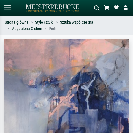
Strona główna
Style sztuki
Sztuka współczesna
Magdalena Cichon
Piotr
Wyszukiwanie standardowe
Wyszukiwanie obrazów AI
Szukaj wg artysty, tytułu lub stylu – np.
Opisz scenę – np. zielona łąka,
Monet, Gwiaździsta noc,
abstrakcja z czerwienią, ciemny olej,
impresjonizm, fala Hokusaia, akt.
stojący akt obok drzewa.