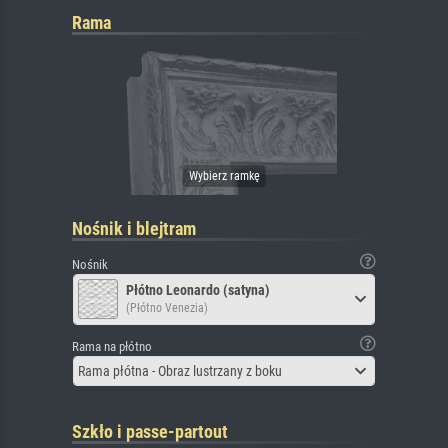
Rama
Nośnik i blejtram
Nośnik
Płótno Leonardo (satyna)
(Płótno Venezia)
Rama na płótno
Rama płótna - Obraz lustrzany z boku
Szkło i passe-partout