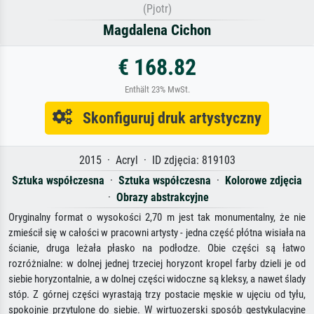
(Pjotr)
Magdalena Cichon
€ 168.82
Enthält 23% MwSt.
Skonfiguruj druk artystyczny
2015 · Acryl · ID zdjęcia: 819103
Sztuka współczesna
·
Sztuka współczesna
·
Kolorowe zdjęcia
·
Obrazy abstrakcyjne
Oryginalny format o wysokości 2,70 m jest tak monumentalny, że nie
zmieścił się w całości w pracowni artysty - jedna część płótna wisiała na
ścianie, druga leżała płasko na podłodze. Obie części są łatwo
rozróżnialne: w dolnej jednej trzeciej horyzont kropel farby dzieli je od
siebie horyzontalnie, a w dolnej części widoczne są kleksy, a nawet ślady
stóp. Z górnej części wyrastają trzy postacie męskie w ujęciu od tyłu,
spokojnie przytulone do siebie. W wirtuozerski sposób gestykulacyjne