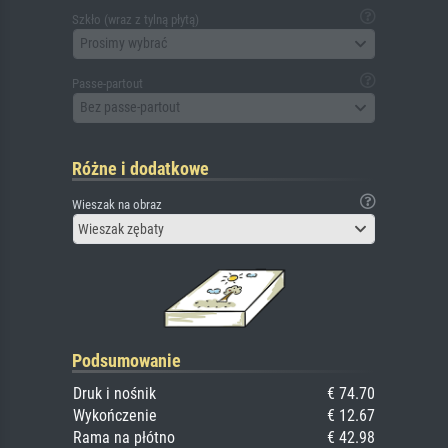
Szkło (wraz z tylną płytą)
Prosimy wybrać
Passe-partout
Bez passe-partout
Różne i dodatkowe
Wieszak na obraz
Wieszak zębaty
Podsumowanie
Druk i nośnik
€ 74.70
Wykończenie
€ 12.67
Rama na płótno
€ 42.98