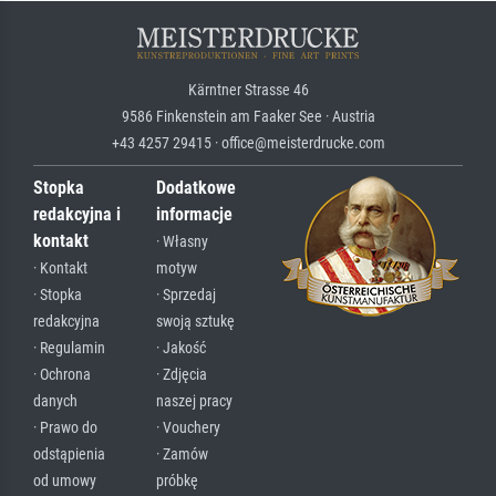
Kärntner Strasse 46
9586 Finkenstein am Faaker See · Austria
+43 4257 29415 · office@meisterdrucke.com
Stopka
Dodatkowe
redakcyjna i
informacje
kontakt
· Własny
· Kontakt
motyw
· Stopka
· Sprzedaj
redakcyjna
swoją sztukę
· Regulamin
· Jakość
· Ochrona
· Zdjęcia
danych
naszej pracy
· Prawo do
· Vouchery
odstąpienia
· Zamów
od umowy
próbkę