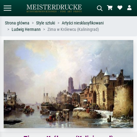
Strona główna
Style sztuki
Artyści niesklasyfikowani
Ludwig Hermann
Zima w Królewcu (Kaliningrad)
Wyszukiwanie standardowe
Wyszukiwanie obrazów AI
Szukaj wg artysty, tytułu lub stylu – np.
Opisz scenę – np. zielona łąka,
Monet, Gwiaździsta noc,
abstrakcja z czerwienią, ciemny olej,
impresjonizm, fala Hokusaia, akt.
stojący akt obok drzewa.