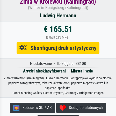
Zima w Królewcu (Kaliningrad)
(Winter in Konigsberg (Kaliningrad))
Ludwig Hermann
€ 165.51
Enthält 23% MwSt.
Skonfiguruj druk artystyczny
Niedatowane · ID zdjęcia: 88108
Artyści niesklasyfikowani
·
Miasta i wsie
Zima w Królewcu (Kaliningrad) · Ludwig Hermann. Dostępny jako wydruk na płótnie,
papierze fotograficznym, tekturze akwarelowej, papierze niepowlekanym lub
papierze japońskim.
Josef Mensing Gallery, Hamm-Rhynern, Germany / Bridgeman Images
Zobacz w 3D / AR
Dodaj do ulubionych