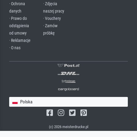
· Ochrona
· Zdjęcia
danych
naszej pracy
· Prawo do
· Vouchery
odstąpienia
· Zamów
od umowy
próbkę
· Reklamacje
· O nas
Polska
(c) 2026 meisterdrucke.pl