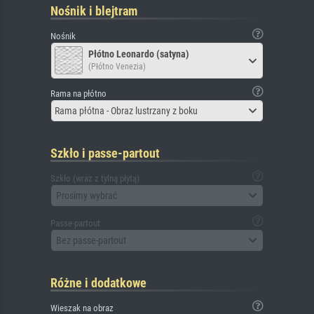
Nośnik i blejtram
Nośnik
Płótno Leonardo (satyna)
(Płótno Venezia)
Rama na płótno
Rama płótna - Obraz lustrzany z boku
Szkło i passe-partout
Szkło (wraz z tylną płytą)
Prosimy wybrać
Passe-partout
Bez passe-partout
Różne i dodatkowe
Wieszak na obraz