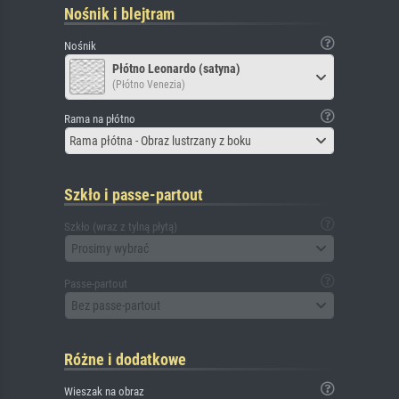
Nośnik i blejtram
Nośnik
Płótno Leonardo (satyna)
(Płótno Venezia)
Rama na płótno
Rama płótna - Obraz lustrzany z boku
Szkło i passe-partout
Szkło (wraz z tylną płytą)
Prosimy wybrać
Passe-partout
Bez passe-partout
Różne i dodatkowe
Wieszak na obraz