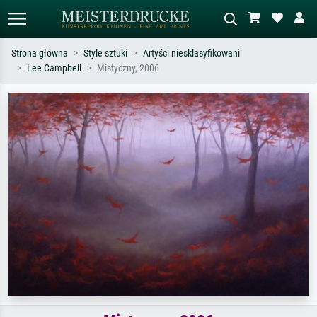
Strona główna
Style sztuki
Artyści niesklasyfikowani
Lee Campbell
Mistyczny, 2006
Wyszukiwanie standardowe
Wyszukiwanie obrazów AI
Szukaj wg artysty, tytułu lub stylu – np.
Opisz scenę – np. zielona łąka,
Monet, Gwiaździsta noc,
abstrakcja z czerwienią, ciemny olej,
impresjonizm, fala Hokusaia, akt.
stojący akt obok drzewa.