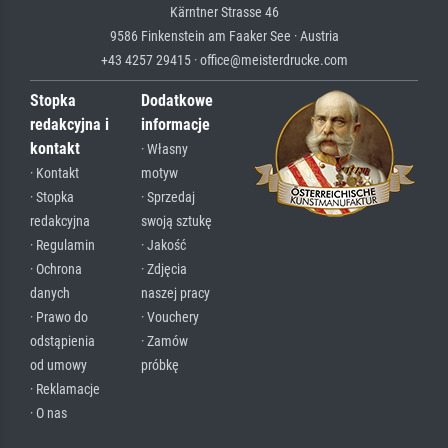
Kärntner Strasse 46
9586 Finkenstein am Faaker See · Austria
+43 4257 29415 · office@meisterdrucke.com
Stopka
Dodatkowe
redakcyjna i
informacje
kontakt
· Własny
· Kontakt
motyw
· Stopka
· Sprzedaj
redakcyjna
swoją sztukę
· Regulamin
· Jakość
· Ochrona
· Zdjęcia
danych
naszej pracy
· Prawo do
· Vouchery
odstąpienia
· Zamów
od umowy
próbkę
· Reklamacje
· O nas