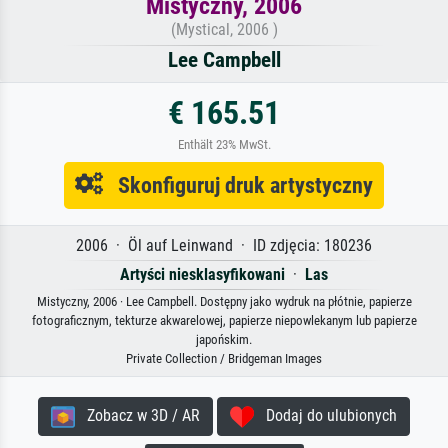
Mistyczny, 2006
(Mystical, 2006 )
Lee Campbell
€ 165.51
Enthält 23% MwSt.
Skonfiguruj druk artystyczny
2006 · Öl auf Leinwand · ID zdjęcia: 180236
Artyści niesklasyfikowani
·
Las
Mistyczny, 2006 · Lee Campbell. Dostępny jako wydruk na płótnie, papierze
fotograficznym, tekturze akwarelowej, papierze niepowlekanym lub papierze
japońskim.
Private Collection / Bridgeman Images
Zobacz w 3D / AR
Dodaj do ulubionych