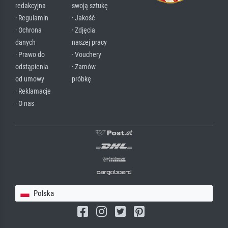
redakcyjna
swoją sztukę
· Regulamin
· Jakość
· Ochrona
· Zdjęcia
danych
naszej pracy
· Prawo do
· Vouchery
odstąpienia
· Zamów
od umowy
próbkę
· Reklamacje
· O nas
Polska