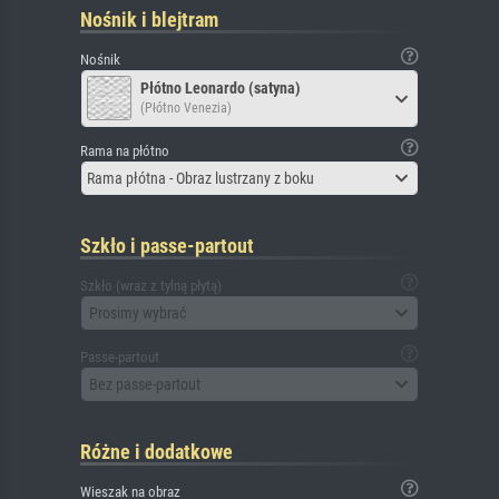
Nośnik i blejtram
Nośnik
Płótno Leonardo (satyna)
(Płótno Venezia)
Rama na płótno
Rama płótna - Obraz lustrzany z boku
Szkło i passe-partout
Szkło (wraz z tylną płytą)
Prosimy wybrać
Passe-partout
Bez passe-partout
Różne i dodatkowe
Wieszak na obraz