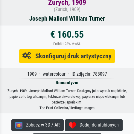
Zurych, 1909
(Zurich, 1909)
Joseph Mallord William Turner
€ 160.55
Enthält 23% MwSt.
Skonfiguruj druk artystyczny
1909 · watercolour · ID zdjęcia: 788097
Romantyzm
Zurych, 1909 · Joseph Mallord William Turner. Dostępny jako wydruk na płótnie,
papierze fotograficznym, tekturze akwarelowej, papierze niepowlekanym lub
papierze japońskim.
The Print Collector/Heritage Images
Zobacz w 3D / AR
Dodaj do ulubionych