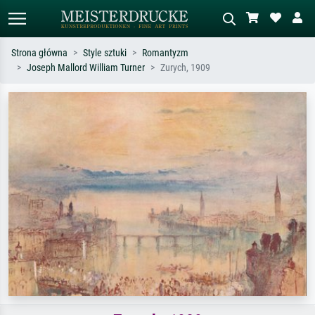
Strona główna
Style sztuki
Romantyzm
Joseph Mallord William Turner
Zurych, 1909
Wyszukiwanie standardowe
Wyszukiwanie obrazów AI
Szukaj wg artysty, tytułu lub stylu – np.
Opisz scenę – np. zielona łąka,
Monet, Gwiaździsta noc,
abstrakcja z czerwienią, ciemny olej,
impresjonizm, fala Hokusaia, akt.
stojący akt obok drzewa.