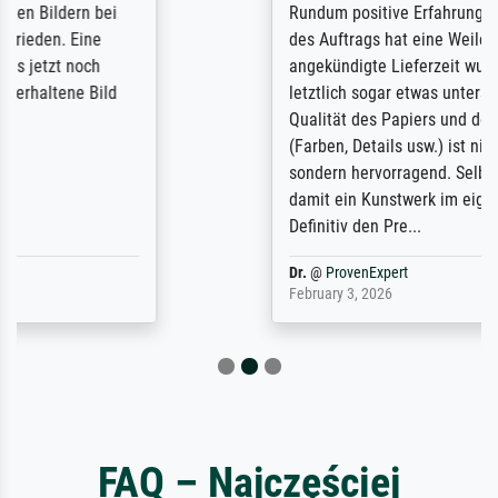
Rundum positive Erfahrung. Die Ausführung
des Auftrags hat eine Weile gedauert, die
angekündigte Lieferzeit wurde aber
letztlich sogar etwas unterschritten. Die
Qualität des Papiers und des Drucks
(Farben, Details usw.) ist nicht nur gut,
sondern hervorragend. Selbst ein Druck ist
damit ein Kunstwerk im eigenen Sinne.
Definitiv den Pre...
Dr.
@
ProvenExpert
February 3, 2026
FAQ – Najczęściej