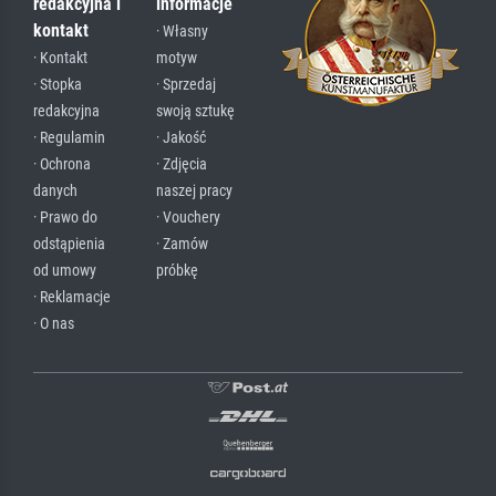
redakcyjna i
informacje
kontakt
· Własny
· Kontakt
motyw
· Stopka
· Sprzedaj
redakcyjna
swoją sztukę
· Regulamin
· Jakość
· Ochrona
· Zdjęcia
danych
naszej pracy
· Prawo do
· Vouchery
odstąpienia
· Zamów
od umowy
próbkę
· Reklamacje
· O nas