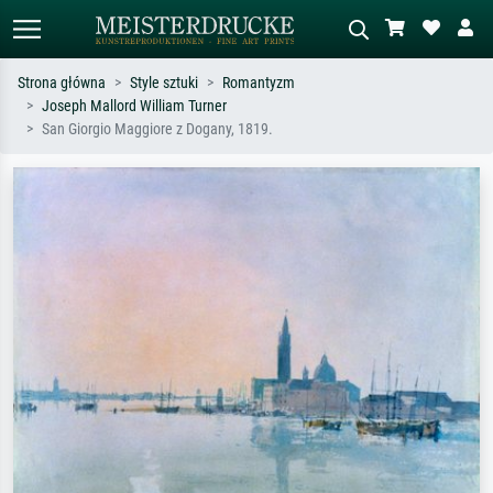
Strona główna
Style sztuki
Romantyzm
Joseph Mallord William Turner
Wyszukiwanie standardowe
Wyszukiwanie obrazów AI
San Giorgio Maggiore z Dogany, 1819.
Szukaj wg artysty, tytułu lub stylu – np.
Opisz scenę – np. zielona łąka,
Monet, Gwiaździsta noc,
abstrakcja z czerwienią, ciemny olej,
impresjonizm, fala Hokusaia, akt.
stojący akt obok drzewa.