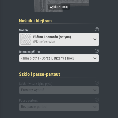
Nośnik i blejtram
Nośnik
Płótno Leonardo (satyna)
(Płótno Venezia)
Rama na płótno
Rama płótna - Obraz lustrzany z boku
Szkło i passe-partout
Szkło (wraz z tylną płytą)
Prosimy wybrać
Passe-partout
Bez passe-partout