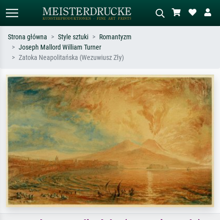
Strona główna
Style sztuki
Romantyzm
Joseph Mallord William Turner
Wyszukiwanie standardowe
Wyszukiwanie obrazów AI
Zatoka Neapolitańska (Wezuwiusz Zły)
Szukaj wg artysty, tytułu lub stylu – np.
Opisz scenę – np. zielona łąka,
Monet, Gwiaździsta noc,
abstrakcja z czerwienią, ciemny olej,
impresjonizm, fala Hokusaia, akt.
stojący akt obok drzewa.