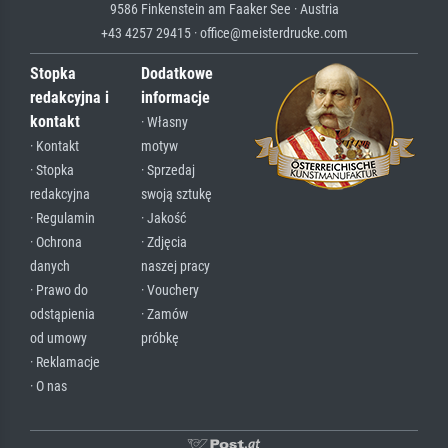
9586 Finkenstein am Faaker See · Austria
+43 4257 29415 · office@meisterdrucke.com
Stopka
Dodatkowe
redakcyjna i
informacje
kontakt
· Własny
· Kontakt
motyw
· Stopka
· Sprzedaj
redakcyjna
swoją sztukę
· Regulamin
· Jakość
· Ochrona
· Zdjęcia
danych
naszej pracy
· Prawo do
· Vouchery
odstąpienia
· Zamów
od umowy
próbkę
· Reklamacje
· O nas