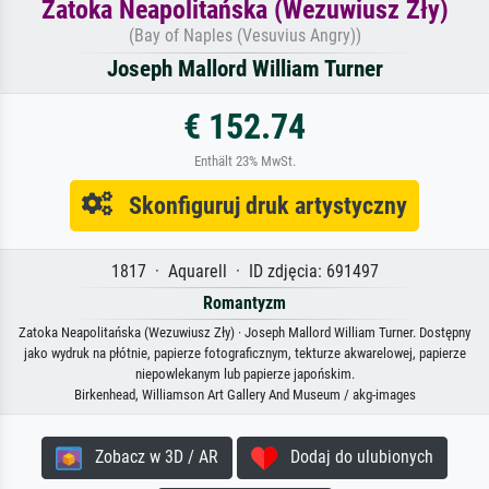
Zatoka Neapolitańska (Wezuwiusz Zły)
(Bay of Naples (Vesuvius Angry))
Joseph Mallord William Turner
€ 152.74
Enthält 23% MwSt.
Skonfiguruj druk artystyczny
1817 · Aquarell · ID zdjęcia: 691497
Romantyzm
Zatoka Neapolitańska (Wezuwiusz Zły) · Joseph Mallord William Turner. Dostępny
jako wydruk na płótnie, papierze fotograficznym, tekturze akwarelowej, papierze
niepowlekanym lub papierze japońskim.
Birkenhead, Williamson Art Gallery And Museum / akg-images
Zobacz w 3D / AR
Dodaj do ulubionych