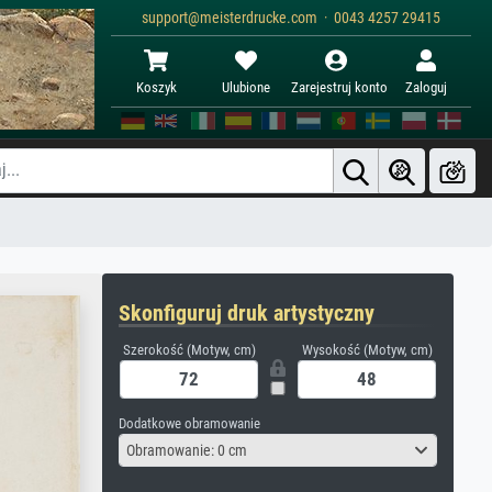
support@meisterdrucke.com · 0043 4257 29415
Koszyk
Ulubione
Zarejestruj konto
Zaloguj
Skonfiguruj druk artystyczny
Szerokość (Motyw, cm)
Wysokość (Motyw, cm)
Dodatkowe obramowanie
Obramowanie: 0 cm