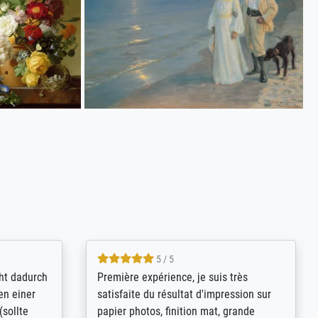
4.8 / 5
kann sich
Qualité absolument irréprochable.
.B.:
Extraordinaire diversité des thèmes
keit,
abordés et personnalisation des