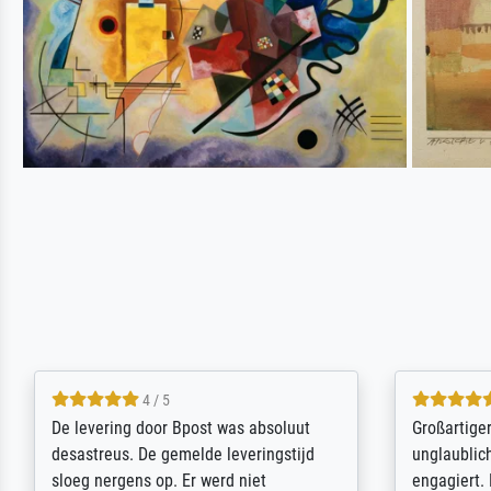
5 / 5
Sehr gute Qualität des Leinwanddrucks
Für ein Er
und des Rahmens! Unser Bild wurde
Feldpost m
sehr sorgfältig und sicher verpackt, so
Weltkrieg b