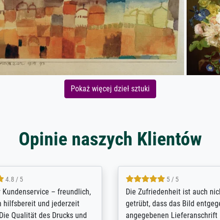
Pokaż więcej dzieł sztuki
Opinie naszych Klientów
5 / 5
4.8 / 5
innerungsbuch mit der
Hervorragende Qualität. Man 
eines Großvaters aus dem 1.
vieles anpassen lassen, wie z
enötigte ich ein
Randentfernung, Farbe, Hellig