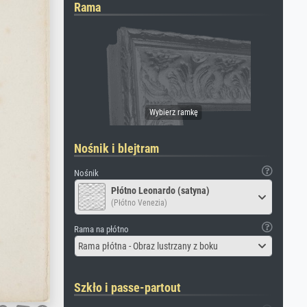
Rama
Nośnik i blejtram
Nośnik
Płótno Leonardo (satyna)
(Płótno Venezia)
Rama na płótno
Rama płótna - Obraz lustrzany z boku
Szkło i passe-partout