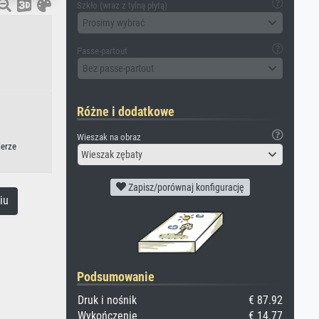
Szkło (wraz z tylną płytą)
Prosimy wybrać
Passe-partout
Bez passe-partout
Różne i dodatkowe
Wieszak na obraz
ierze
Wieszak zębaty
Zapisz/porównaj konfigurację
iu
Podsumowanie
Druk i nośnik
€ 87.92
Wykończenie
€ 14.77