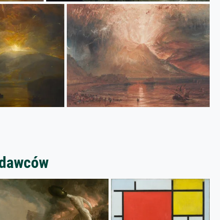
zedawców