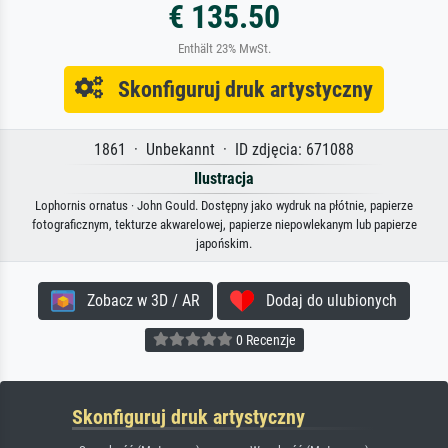
€ 135.50
Enthält 23% MwSt.
Skonfiguruj druk artystyczny
1861 · Unbekannt · ID zdjęcia: 671088
Ilustracja
Lophornis ornatus · John Gould. Dostępny jako wydruk na płótnie, papierze
fotograficznym, tekturze akwarelowej, papierze niepowlekanym lub papierze
japońskim.
Zobacz w 3D / AR
Dodaj do ulubionych
0 Recenzje
Skonfiguruj druk artystyczny