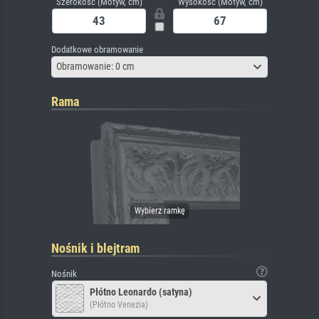
Szerokość (Motyw, cm)
Wysokość (Motyw, cm)
Dodatkowe obramowanie
Obramowanie: 0 cm
Rama
Nośnik i blejtram
Nośnik
Płótno Leonardo (satyna)
(Płótno Venezia)