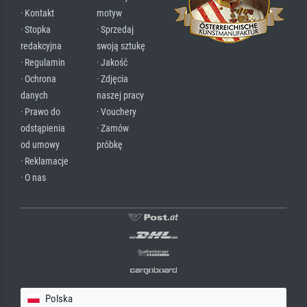
· Kontakt
motyw
· Stopka
· Sprzedaj
redakcyjna
swoją sztukę
· Regulamin
· Jakość
· Ochrona
· Zdjęcia
danych
naszej pracy
· Prawo do
· Vouchery
odstąpienia
· Zamów
od umowy
próbkę
· Reklamacje
· O nas
Polska