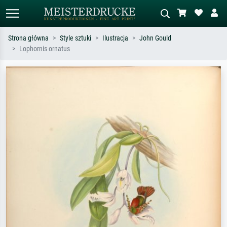
Strona główna
Style sztuki
Ilustracja
John Gould
Lophornis ornatus
Wyszukiwanie standardowe
Wyszukiwanie obrazów AI
Szukaj wg artysty, tytułu lub stylu – np.
Opisz scenę – np. zielona łąka,
Monet, Gwiaździsta noc,
abstrakcja z czerwienią, ciemny olej,
impresjonizm, fala Hokusaia, akt.
stojący akt obok drzewa.