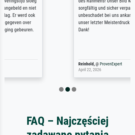
des Rahmens! Unser Bild wurde sehr
sorgfältig und sicher verpackt, so dass es
unbeschadet bei uns ankam. Es wird nicht
unser letzter Meisterdruck sein. Vielen
Dank!
Reinhold,
@
ProvenExpert
April 22, 2026
FAQ – Najczęściej
zadawane pytania