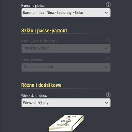
Rama na płótno
Rama płótna - Obraz lustrzany z boku
Szkło i passe-partout
Szkło (wraz z tylną płytą)
Prosimy wybrać
Passe-partout
Bez passe-partout
Różne i dodatkowe
Wieszak na obraz
Wieszak zębaty