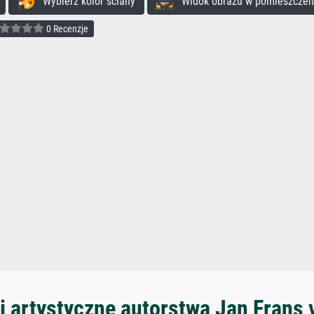
Wybierz kolor ściany
Widok obrazu w pomieszczen
0 Recenzje
i artystyczne autorstwa Jan Frans