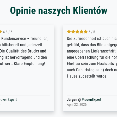
Opinie naszych Klientów
5 / 5
4.8 / 5
innerungsbuch mit der
Hervorragende Qualität. Man 
eines Großvaters aus dem 1.
vieles anpassen lassen, wie z
enötigte ich ein
Randentfernung, Farbe, Hellig
lles Bild. Das habe ich bei
Kontrast und Weiteres. Sehr 
nden. Bei der Auswahl der
Kontaktperson per Mail. Das B
-Qualität wurde ich sehr gut
Kunstdruck) wurde sehr gut ve
 beraten. Der Versand mit
sehr starke Papprolle mit Pla
ppe war perfekt. Ich bin sehr
und innen mit Papierknüllern 
und empfehle Sie gerne
Zwischenräumen gefüllt. Einzig
en ...
ovenExpert
Anonym
@
ProvenExpert
 2026
August 12, 2025