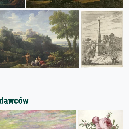
zedawców