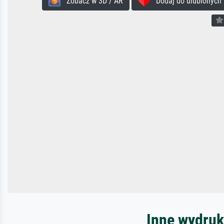
Zobacz w 3D / AR
Dodaj do ulubionych
Inne wydruk