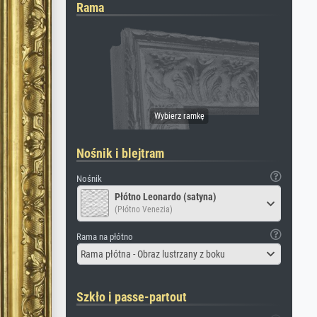
Rama
Nośnik i blejtram
Nośnik
Płótno Leonardo (satyna)
(Płótno Venezia)
Rama na płótno
Rama płótna - Obraz lustrzany z boku
Szkło i passe-partout