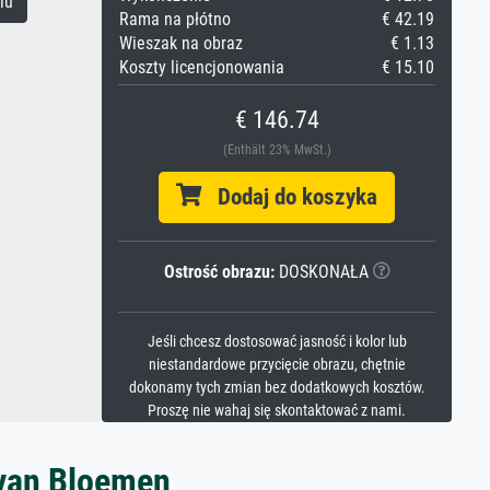
iu
Rama na płótno
€ 42.19
Wieszak na obraz
€ 1.13
Koszty licencjonowania
€ 15.10
€ 146.74
(Enthält 23% MwSt.)
Dodaj do koszyka
Ostrość obrazu:
DOSKONAŁA
Jeśli chcesz dostosować jasność i kolor lub
niestandardowe przycięcie obrazu, chętnie
dokonamy tych zmian bez dodatkowych kosztów.
Proszę nie wahaj się skontaktować z nami.
 van Bloemen