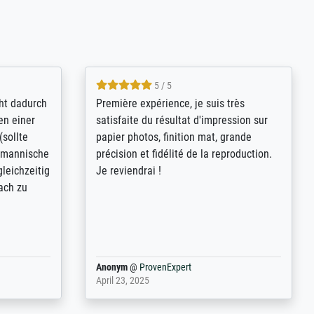
4.8 / 5
kann sich
Qualité absolument irréprochable.
.B.:
Extraordinaire diversité des thèmes
keit,
abordés et personnalisation des
freundliche
demandes (recadrage, réajustement des
ild (ein
couleurs). Relation clientèle parfaite.
rpackt -
Transport, réception sans aucun
stikdeckeln
problème. Merci à toute l'équipe ! Hervé
in den
 der P...
Anonym
@
ProvenExpert
March 31, 2025