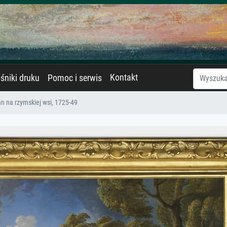
Kontakt
śniki druku
Pomoc i serwis
n na rzymskiej wsi, 1725-49