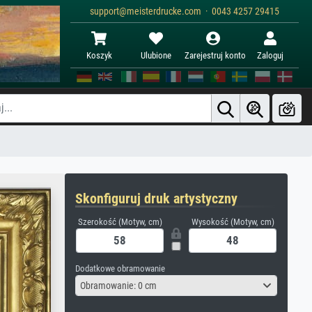
support@meisterdrucke.com · 0043 4257 29415
Koszyk
Ulubione
Zarejestruj konto
Zaloguj
Skonfiguruj druk artystyczny
Szerokość (Motyw, cm)
Wysokość (Motyw, cm)
Dodatkowe obramowanie
Obramowanie: 0 cm