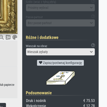
Szkło (wraz z tylną płytą)
Prosimy wybrać
Passe-partout
Bez passe-partout
Różne i dodatkowe
Wieszak na obraz
Wieszak zębaty
Zapisz/porównaj konfigurację
lub papierze
Podsumowanie
Druk i nośnik
€ 75.53
Wykończenie
€ 12.78