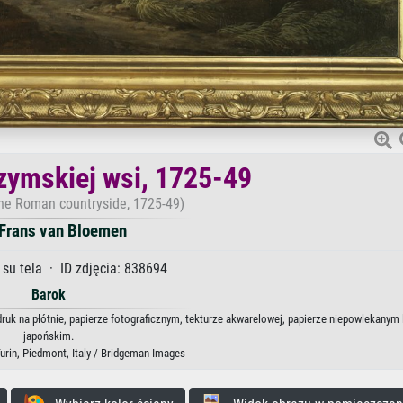
zymskiej wsi, 1725-49
the Roman countryside, 1725-49)
 Frans van Bloemen
 su tela · ID zdjęcia: 838694
Barok
ruk na płótnie, papierze fotograficznym, tekturze akwarelowej, papierze niepowlekanym 
japońskim.
Turin, Piedmont, Italy / Bridgeman Images