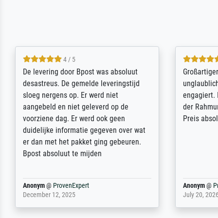
5 / 5
Sehr gute Qualität des Leinwanddrucks
Für ein Er
und des Rahmens! Unser Bild wurde
Feldpost m
sehr sorgfältig und sicher verpackt, so
Weltkrieg b
dass es unbeschadet bei uns ankam. Es
ausdrucksvo
wird nicht unser letzter Meisterdruck
Ihnen gefu
sein. Vielen Dank!
Fotopapier
am Telefon
stabiler Pa
zufrieden 
weiter. Viel
Reinhold,
@
ProvenExpert
Margot
@
Pr
April 22, 2026
February 20,