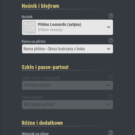
Nośnik i blejtram
Nośnik
Płótno Leonardo (satyna)
(Płótno Venezia)
Rama na płótno
Rama płótna - Obraz lustrzany z boku
Szkło i passe-partout
Szkło (wraz z tylną płytą)
Prosimy wybrać
Passe-partout
Bez passe-partout
Różne i dodatkowe
Wieszak na obraz