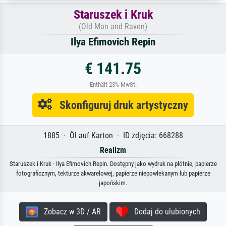
Staruszek i Kruk
(Old Man and Raven)
Ilya Efimovich Repin
€ 141.75
Enthält 23% MwSt.
Skonfiguruj druk artystyczny
1885 · Öl auf Karton · ID zdjęcia: 668288
Realizm
Staruszek i Kruk · Ilya Efimovich Repin. Dostępny jako wydruk na płótnie, papierze
fotograficznym, tekturze akwarelowej, papierze niepowlekanym lub papierze
japońskim.
Zobacz w 3D / AR
Dodaj do ulubionych