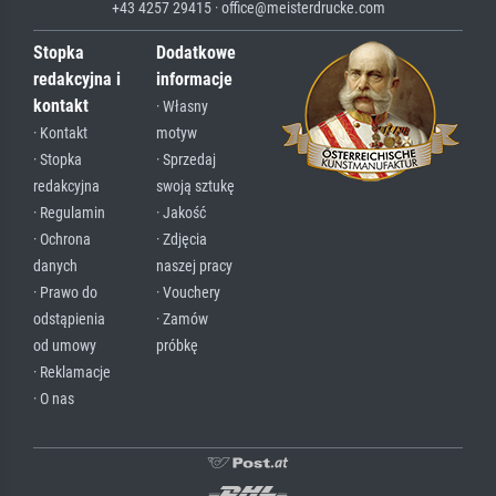
+43 4257 29415 · office@meisterdrucke.com
Stopka
Dodatkowe
redakcyjna i
informacje
kontakt
· Własny
· Kontakt
motyw
· Stopka
· Sprzedaj
redakcyjna
swoją sztukę
· Regulamin
· Jakość
· Ochrona
· Zdjęcia
danych
naszej pracy
· Prawo do
· Vouchery
odstąpienia
· Zamów
od umowy
próbkę
· Reklamacje
· O nas