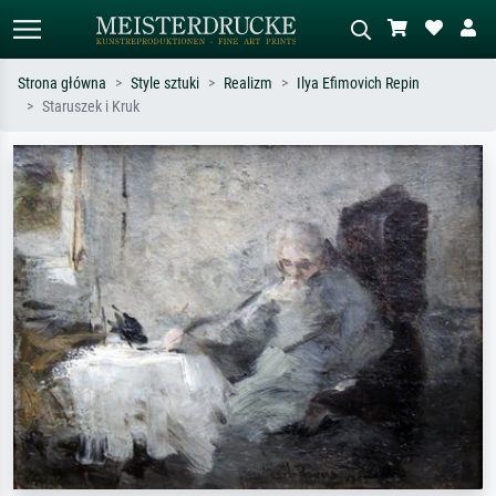
Strona główna
Style sztuki
Realizm
Ilya Efimovich Repin
Staruszek i Kruk
Wyszukiwanie standardowe
Wyszukiwanie obrazów AI
Szukaj wg artysty, tytułu lub stylu – np.
Opisz scenę – np. zielona łąka,
Monet, Gwiaździsta noc,
abstrakcja z czerwienią, ciemny olej,
impresjonizm, fala Hokusaia, akt.
stojący akt obok drzewa.