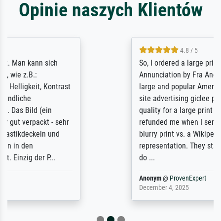
Opinie naszych Klientów
4.8 / 5
So, I ordered a large print of The
Annunciation by Fra Angelico from a very
large and popular American "art/poster"
site advertising giclee print quality. The
quality for a large print was atrocious. They
refunded me when I sent pictures of the
blurry print vs. a Wikipedia commons
representation. They stated they couldn't
do ...
Anonym
@
ProvenExpert
December 4, 2025