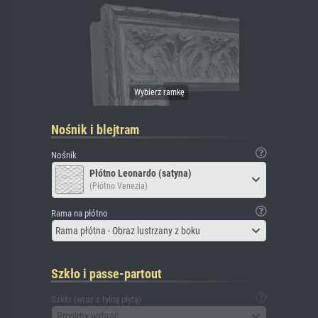
Nośnik i blejtram
Nośnik
Płótno Leonardo (satyna)
(Płótno Venezia)
Rama na płótno
Rama płótna - Obraz lustrzany z boku
Szkło i passe-partout
Szkło (wraz z tylną płytą)
Prosimy wybrać