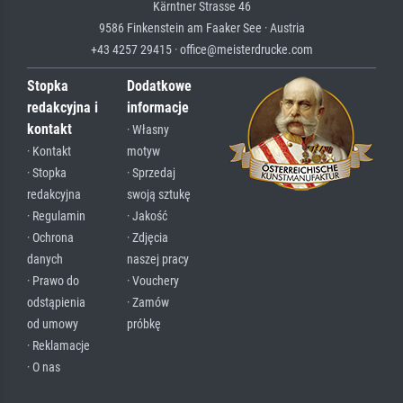
Kärntner Strasse 46
9586 Finkenstein am Faaker See · Austria
+43 4257 29415 · office@meisterdrucke.com
Stopka
Dodatkowe
redakcyjna i
informacje
kontakt
· Własny
· Kontakt
motyw
· Stopka
· Sprzedaj
redakcyjna
swoją sztukę
· Regulamin
· Jakość
· Ochrona
· Zdjęcia
danych
naszej pracy
· Prawo do
· Vouchery
odstąpienia
· Zamów
od umowy
próbkę
· Reklamacje
· O nas