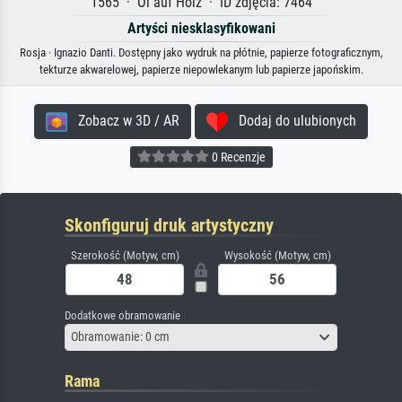
1565 · Öl auf Holz · ID zdjęcia: 7464
Artyści niesklasyfikowani
Rosja · Ignazio Danti. Dostępny jako wydruk na płótnie, papierze fotograficznym,
tekturze akwarelowej, papierze niepowlekanym lub papierze japońskim.
Zobacz w 3D / AR
Dodaj do ulubionych
0 Recenzje
Skonfiguruj druk artystyczny
Szerokość (Motyw, cm)
Wysokość (Motyw, cm)
Dodatkowe obramowanie
Obramowanie: 0 cm
Rama