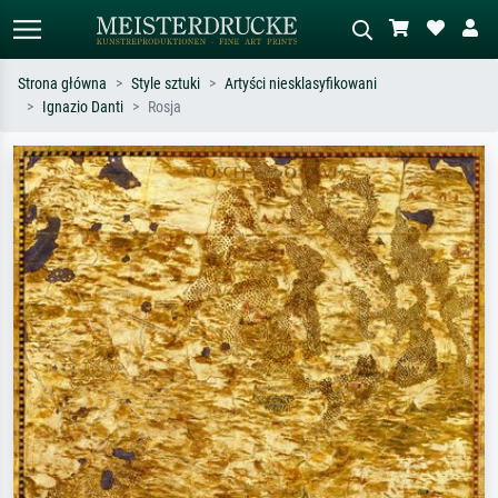
Strona główna
Style sztuki
Artyści niesklasyfikowani
Ignazio Danti
Rosja
Wyszukiwanie standardowe
Wyszukiwanie obrazów AI
Szukaj wg artysty, tytułu lub stylu – np.
Opisz scenę – np. zielona łąka,
Monet, Gwiaździsta noc,
abstrakcja z czerwienią, ciemny olej,
impresjonizm, fala Hokusaia, akt.
stojący akt obok drzewa.