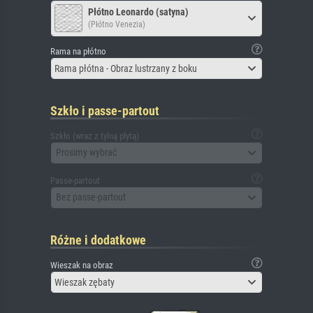
Płótno Leonardo (satyna)
(Płótno Venezia)
Rama na płótno
Rama płótna - Obraz lustrzany z boku
Szkło i passe-partout
Szkło (wraz z tylną płytą)
Prosimy wybrać
Passe-partout
Bez passe-partout
Różne i dodatkowe
Wieszak na obraz
Wieszak zębaty