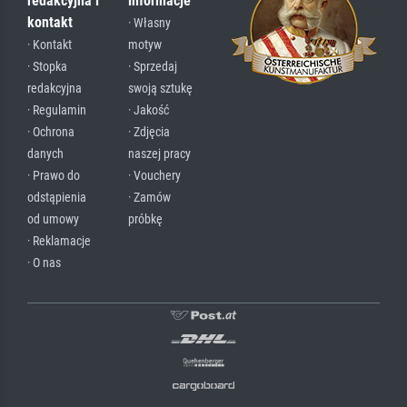
redakcyjna i
informacje
kontakt
· Własny
· Kontakt
motyw
· Stopka
· Sprzedaj
redakcyjna
swoją sztukę
· Regulamin
· Jakość
· Ochrona
· Zdjęcia
danych
naszej pracy
· Prawo do
· Vouchery
odstąpienia
· Zamów
od umowy
próbkę
· Reklamacje
· O nas