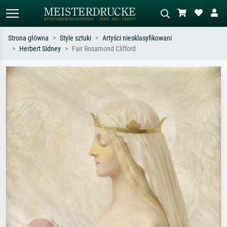
Strona główna
Style sztuki
Artyści niesklasyfikowani
Herbert Sidney
Fair Rosamond Clifford
Wyszukiwanie standardowe
Wyszukiwanie obrazów AI
Szukaj wg artysty, tytułu lub stylu – np.
Opisz scenę – np. zielona łąka,
Monet, Gwiaździsta noc,
abstrakcja z czerwienią, ciemny olej,
impresjonizm, fala Hokusaia, akt.
stojący akt obok drzewa.