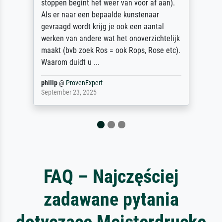
Überraschung für die normannische
Ehefrau sein zum Hochzeits- gleichzeitig
auch Geburtstag sein) doch nach zu Hause
zugestellt wurde.
Jürgen
@
ProvenExpert
April 22, 2026
FAQ – Najczęściej
zadawane pytania
dotyczące Meisterdrucke