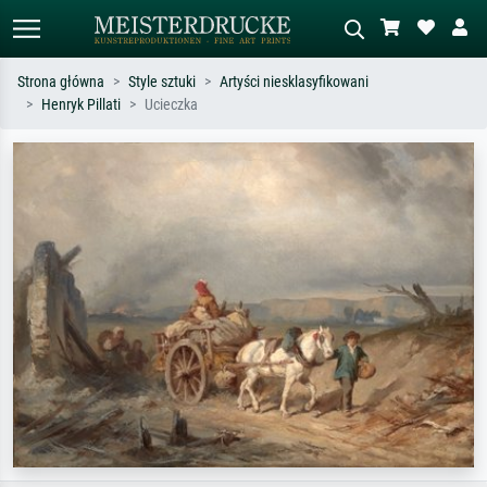
Strona główna
Style sztuki
Artyści niesklasyfikowani
Henryk Pillati
Ucieczka
Wyszukiwanie standardowe
Wyszukiwanie obrazów AI
Szukaj wg artysty, tytułu lub stylu – np.
Opisz scenę – np. zielona łąka,
Monet, Gwiaździsta noc,
abstrakcja z czerwienią, ciemny olej,
impresjonizm, fala Hokusaia, akt.
stojący akt obok drzewa.