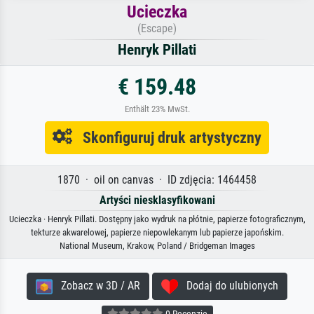
Ucieczka
(Escape)
Henryk Pillati
€ 159.48
Enthält 23% MwSt.
Skonfiguruj druk artystyczny
1870 · oil on canvas · ID zdjęcia: 1464458
Artyści niesklasyfikowani
Ucieczka · Henryk Pillati. Dostępny jako wydruk na płótnie, papierze fotograficznym,
tekturze akwarelowej, papierze niepowlekanym lub papierze japońskim.
National Museum, Krakow, Poland / Bridgeman Images
Zobacz w 3D / AR
Dodaj do ulubionych
0 Recenzje