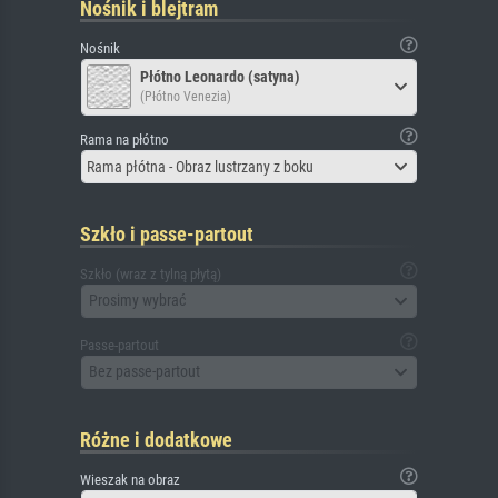
Nośnik i blejtram
Nośnik
Płótno Leonardo (satyna)
(Płótno Venezia)
Rama na płótno
Rama płótna - Obraz lustrzany z boku
Szkło i passe-partout
Szkło (wraz z tylną płytą)
Prosimy wybrać
Passe-partout
Bez passe-partout
Różne i dodatkowe
Wieszak na obraz