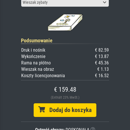
Wieszak zębaty
Podsumowanie
Druk i nośnik
€ 82.59
Wykończenie
€ 13.87
Rama na płótno
€ 45.36
Wieszak na obraz
€ 1.13
Koszty licencjonowania
€ 16.52
€ 159.48
(Enthält 23% MwSt.)
Dodaj do koszyka
Ostrość obrazu:
DOSKONAŁA