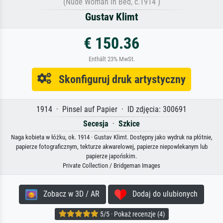
(Nude Woman in Bed, c.1914 )
Gustav Klimt
€ 150.36
Enthält 23% MwSt.
Skonfiguruj druk artystyczny
1914 · Pinsel auf Papier · ID zdjęcia: 300691
Secesja
·
Szkice
Naga kobieta w łóżku, ok. 1914 · Gustav Klimt. Dostępny jako wydruk na płótnie,
papierze fotograficznym, tekturze akwarelowej, papierze niepowlekanym lub
papierze japońskim.
Private Collection / Bridgeman Images
Zobacz w 3D / AR
Dodaj do ulubionych
5/5 · Pokaż recenzje (4)