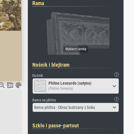
Rama
Nośnik i blejtram
Nośnik
Płótno Leonardo (satyna)
(Płótno Venezia)
Rama na płótno
Rama płótna - Obraz lustrzany z boku
Szkło i passe-partout