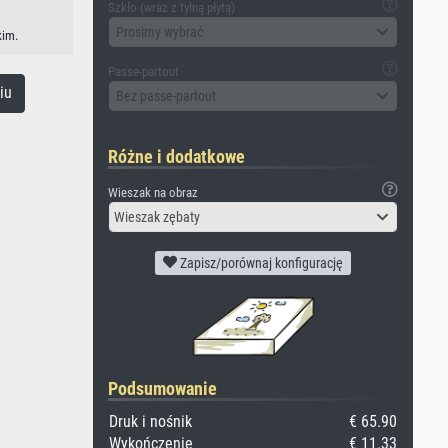
Szkło (wraz z tylną płytą)
Prosimy wybrać
kim.
Passe-partout
iu
Bez passe-partout
Różne i dodatkowe
Wieszak na obraz
Wieszak zębaty
Zapisz/porównaj konfigurację
Podsumowanie
Druk i nośnik
€ 65.90
Wykończenie
€ 11.33