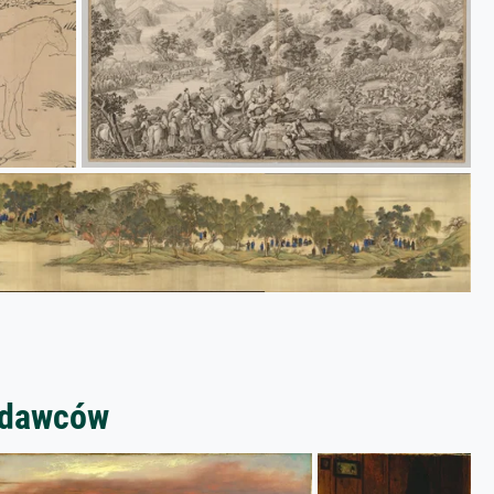
zedawców