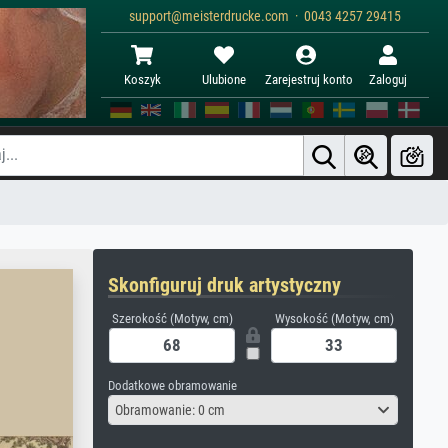
support@meisterdrucke.com · 0043 4257 29415
Koszyk
Ulubione
Zarejestruj konto
Zaloguj
Skonfiguruj druk artystyczny
Szerokość (Motyw, cm)
Wysokość (Motyw, cm)
Dodatkowe obramowanie
Obramowanie: 0 cm