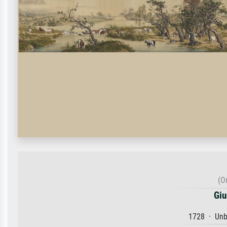
(O
Giu
1728 · Unb