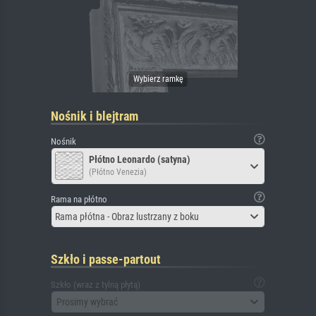
Nośnik i blejtram
Nośnik
Płótno Leonardo (satyna)
(Płótno Venezia)
Rama na płótno
Rama płótna - Obraz lustrzany z boku
Szkło i passe-partout
Szkło (wraz z tylną płytą)
Prosimy wybrać