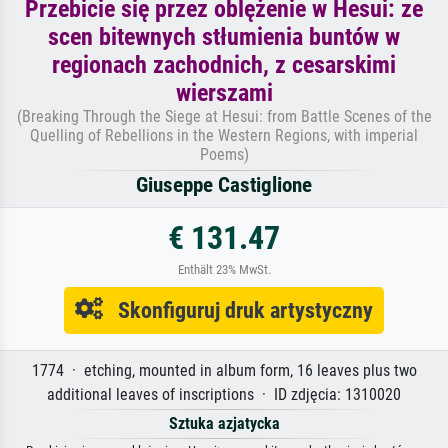
Przebicie się przez oblężenie w Hesui: ze
scen bitewnych stłumienia buntów w
regionach zachodnich, z cesarskimi
wierszami
(Breaking Through the Siege at Hesui: from Battle Scenes of the
Quelling of Rebellions in the Western Regions, with imperial
Poems)
Giuseppe Castiglione
€ 131.47
Enthält 23% MwSt.
Skonfiguruj druk artystyczny
1774 · etching, mounted in album form, 16 leaves plus two
additional leaves of inscriptions · ID zdjęcia: 1310020
Sztuka azjatycka