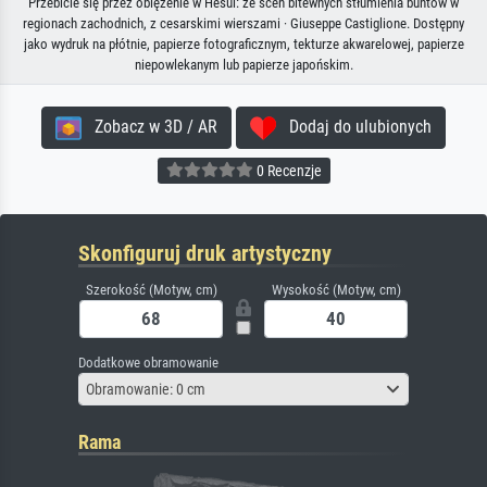
Przebicie się przez oblężenie w Hesui: ze scen bitewnych stłumienia buntów w
regionach zachodnich, z cesarskimi wierszami · Giuseppe Castiglione. Dostępny
jako wydruk na płótnie, papierze fotograficznym, tekturze akwarelowej, papierze
niepowlekanym lub papierze japońskim.
Zobacz w 3D / AR
Dodaj do ulubionych
0 Recenzje
Skonfiguruj druk artystyczny
Szerokość (Motyw, cm)
Wysokość (Motyw, cm)
Dodatkowe obramowanie
Obramowanie: 0 cm
Rama