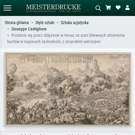
Strona główna
Style sztuki
Sztuka azjatycka
Giuseppe Castiglione
Wyszukiwanie standardowe
Wyszukiwanie obrazów AI
Przebicie się przez oblężenie w Hesui: ze scen bitewnych stłumienia
buntów w regionach zachodnich, z cesarskimi wierszami
Szukaj wg artysty, tytułu lub stylu – np.
Opisz scenę – np. zielona łąka,
Monet, Gwiaździsta noc,
abstrakcja z czerwienią, ciemny olej,
impresjonizm, fala Hokusaia, akt.
stojący akt obok drzewa.