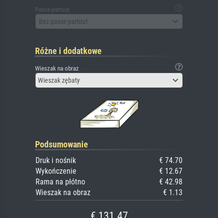
Passe-partout
Bez passe-partout
Różne i dodatkowe
Wieszak na obraz
Wieszak zębaty
Podsumowanie
Druk i nośnik
€ 74.70
Wykończenie
€ 12.67
Rama na płótno
€ 42.98
Wieszak na obraz
€ 1.13
€ 131.47