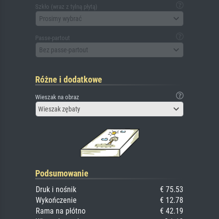
Szkło (wraz z tylną płytą)
Prosimy wybrać
Passe-partout
Bez passe-partout
Różne i dodatkowe
Wieszak na obraz
Wieszak zębaty
Podsumowanie
Druk i nośnik
€ 75.53
Wykończenie
€ 12.78
Rama na płótno
€ 42.19