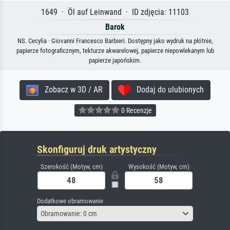
1649 · Öl auf Leinwand · ID zdjęcia: 11103
Barok
NS. Cecylia · Giovanni Francesco Barbieri. Dostępny jako wydruk na płótnie,
papierze fotograficznym, tekturze akwarelowej, papierze niepowlekanym lub
papierze japońskim.
Zobacz w 3D / AR
Dodaj do ulubionych
0 Recenzje
Skonfiguruj druk artystyczny
Szerokość (Motyw, cm)
Wysokość (Motyw, cm)
Dodatkowe obramowanie
Obramowanie: 0 cm