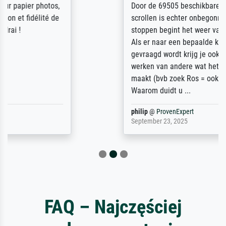
Door de 69505 beschikbare kunstenaars
scrollen is echter onbegonnen werk (na
stoppen begint het weer van voor af aan).
Als er naar een bepaalde kunstenaar
gevraagd wordt krijg je ook een aantal
werken van andere wat het onoverzichtelijk
maakt (bvb zoek Ros = ook Rops, Rose etc).
Waarom duidt u ...
philip
@
ProvenExpert
September 23, 2025
FAQ – Najczęściej