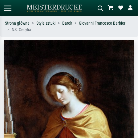
Strona główna
Style sztuki
Barok
Giovanni Francesco Barbieri
NS. Cecylia
Wyszukiwanie standardowe
Wyszukiwanie obrazów AI
Szukaj wg artysty, tytułu lub stylu – np.
Opisz scenę – np. zielona łąka,
Monet, Gwiaździsta noc,
abstrakcja z czerwienią, ciemny olej,
impresjonizm, fala Hokusaia, akt.
stojący akt obok drzewa.