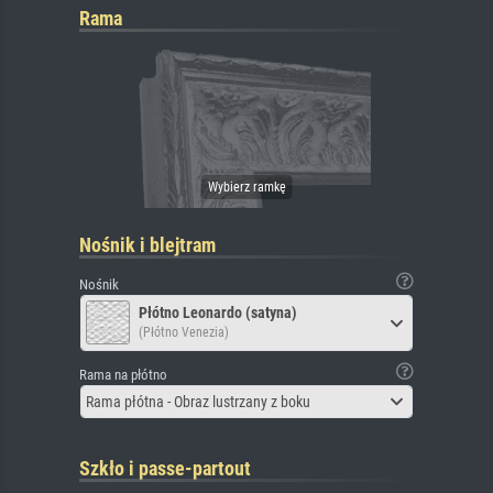
Rama
Nośnik i blejtram
Nośnik
Płótno Leonardo (satyna)
(Płótno Venezia)
Rama na płótno
Rama płótna - Obraz lustrzany z boku
Szkło i passe-partout