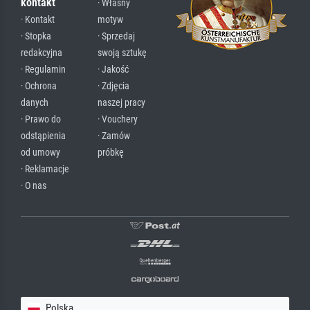
kontakt
· Własny
· Kontakt
motyw
· Stopka
· Sprzedaj
redakcyjna
swoją sztukę
· Regulamin
· Jakość
· Ochrona
· Zdjęcia
danych
naszej pracy
· Prawo do
· Vouchery
odstąpienia
· Zamów
od umowy
próbkę
· Reklamacje
· O nas
Polska