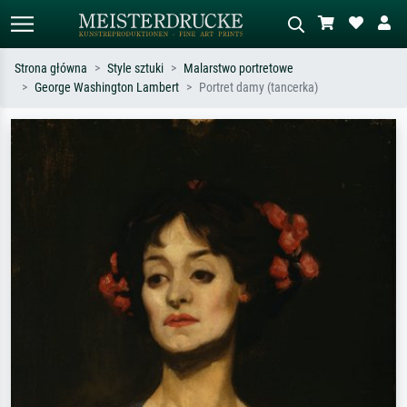
Strona główna
Style sztuki
Malarstwo portretowe
George Washington Lambert
Portret damy (tancerka)
Wyszukiwanie standardowe
Wyszukiwanie obrazów AI
Szukaj wg artysty, tytułu lub stylu – np.
Opisz scenę – np. zielona łąka,
Monet, Gwiaździsta noc,
abstrakcja z czerwienią, ciemny olej,
impresjonizm, fala Hokusaia, akt.
stojący akt obok drzewa.