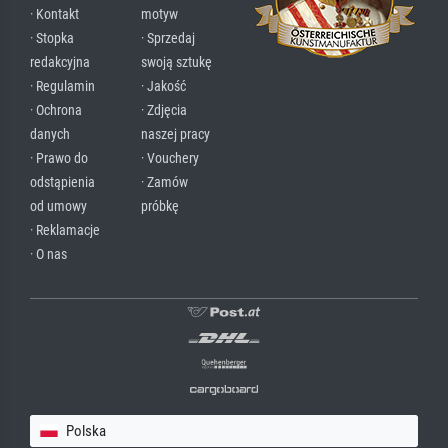
· Kontakt
motyw
· Stopka
· Sprzedaj
redakcyjna
swoją sztukę
· Regulamin
· Jakość
· Ochrona
· Zdjęcia
danych
naszej pracy
· Prawo do
· Vouchery
odstąpienia
· Zamów
od umowy
próbkę
· Reklamacje
· O nas
Polska