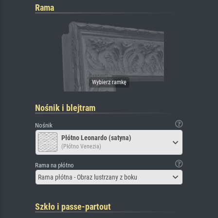
Rama
Nośnik i blejtram
Nośnik
Płótno Leonardo (satyna)
(Płótno Venezia)
Rama na płótno
Rama płótna - Obraz lustrzany z boku
Szkło i passe-partout