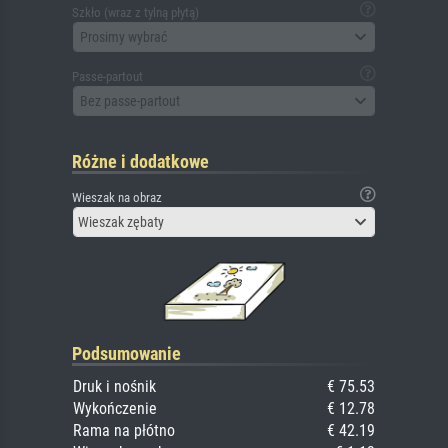
Szkło (wraz z tylną płytą)
Prosimy wybrać
Passe-partout
Bez passe-partout
Różne i dodatkowe
Wieszak na obraz
Wieszak zębaty
Podsumowanie
Druk i nośnik
€ 75.53
Wykończenie
€ 12.78
Rama na płótno
€ 42.19