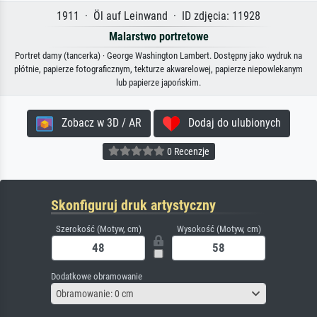
1911 · Öl auf Leinwand · ID zdjęcia: 11928
Malarstwo portretowe
Portret damy (tancerka) · George Washington Lambert. Dostępny jako wydruk na
płótnie, papierze fotograficznym, tekturze akwarelowej, papierze niepowlekanym
lub papierze japońskim.
Zobacz w 3D / AR
Dodaj do ulubionych
0 Recenzje
Skonfiguruj druk artystyczny
Szerokość (Motyw, cm)
Wysokość (Motyw, cm)
Dodatkowe obramowanie
Obramowanie: 0 cm