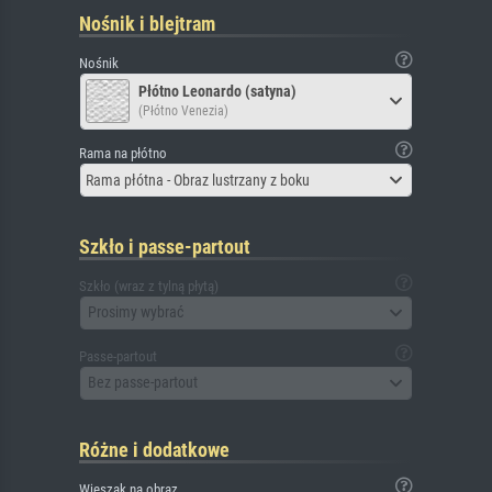
Nośnik i blejtram
Nośnik
Płótno Leonardo (satyna)
(Płótno Venezia)
Rama na płótno
Rama płótna - Obraz lustrzany z boku
Szkło i passe-partout
Szkło (wraz z tylną płytą)
Prosimy wybrać
Passe-partout
Bez passe-partout
Różne i dodatkowe
Wieszak na obraz