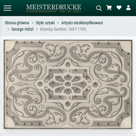
Strona główna
Style sztuki
Artyści niesklasyfikowani
George Hätzl
Klomby Gartten, 1697-1705.
Wyszukiwanie standardowe
Wyszukiwanie obrazów AI
Szukaj wg artysty, tytułu lub stylu – np.
Opisz scenę – np. zielona łąka,
Monet, Gwiaździsta noc,
abstrakcja z czerwienią, ciemny olej,
impresjonizm, fala Hokusaia, akt.
stojący akt obok drzewa.