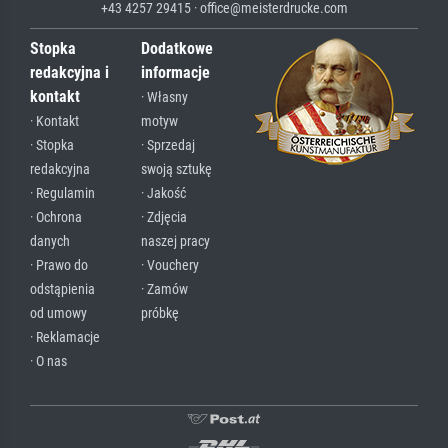
+43 4257 29415 · office@meisterdrucke.com
Stopka
Dodatkowe
redakcyjna i
informacje
kontakt
· Własny
· Kontakt
motyw
· Stopka
· Sprzedaj
redakcyjna
swoją sztukę
· Regulamin
· Jakość
· Ochrona
· Zdjęcia
danych
naszej pracy
· Prawo do
· Vouchery
odstąpienia
· Zamów
od umowy
próbkę
· Reklamacje
· O nas