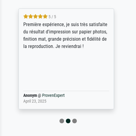
4.5 / 5
ik beoordeel Meisterdrucke zeer positief.
Door de 69505 beschikbare kunstenaars
scrollen is echter onbegonnen werk (na
stoppen begint het weer van voor af aan).
Als er naar een bepaalde kunstenaar
gevraagd wordt krijg je ook een aantal
werken van andere wat het onoverzichtelijk
maakt (bvb zoek Ros = ook Rops, Rose etc).
Waarom duidt u ...
philip
@
ProvenExpert
September 23, 2025