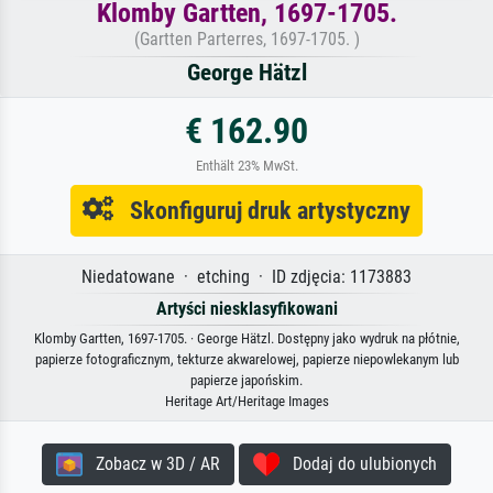
Klomby Gartten, 1697-1705.
(Gartten Parterres, 1697-1705. )
George Hätzl
€ 162.90
Enthält 23% MwSt.
Skonfiguruj druk artystyczny
Niedatowane · etching · ID zdjęcia: 1173883
Artyści niesklasyfikowani
Klomby Gartten, 1697-1705. · George Hätzl. Dostępny jako wydruk na płótnie,
papierze fotograficznym, tekturze akwarelowej, papierze niepowlekanym lub
papierze japońskim.
Heritage Art/Heritage Images
Zobacz w 3D / AR
Dodaj do ulubionych