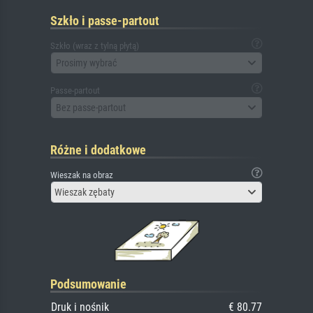
Szkło i passe-partout
Szkło (wraz z tylną płytą)
Prosimy wybrać
Passe-partout
Bez passe-partout
Różne i dodatkowe
Wieszak na obraz
Wieszak zębaty
Podsumowanie
Druk i nośnik
€ 80.77