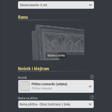
Obramowanie: 0 cm
Rama
Nośnik i blejtram
Nośnik
Płótno Leonardo (satyna)
(Płótno Venezia)
Rama na płótno
Rama płótna - Obraz lustrzany z boku