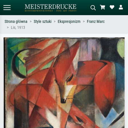
Strona główna
Style sztuki
Ekspresjonizm
Franz Marc
Lis, 1913
Wyszukiwanie standardowe
Wyszukiwanie obrazów AI
Szukaj wg artysty, tytułu lub stylu – np.
Opisz scenę – np. zielona łąka,
Monet, Gwiaździsta noc,
abstrakcja z czerwienią, ciemny olej,
impresjonizm, fala Hokusaia, akt.
stojący akt obok drzewa.