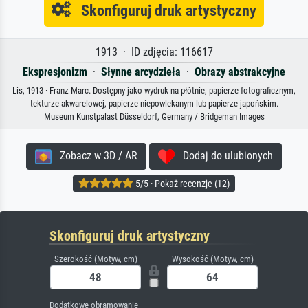
Skonfiguruj druk artystyczny
1913 · ID zdjęcia: 116617
Ekspresjonizm
·
Słynne arcydzieła
·
Obrazy abstrakcyjne
Lis, 1913 · Franz Marc. Dostępny jako wydruk na płótnie, papierze fotograficznym,
tekturze akwarelowej, papierze niepowlekanym lub papierze japońskim.
Museum Kunstpalast Düsseldorf, Germany / Bridgeman Images
Zobacz w 3D / AR
Dodaj do ulubionych
5/5 · Pokaż recenzje (12)
Skonfiguruj druk artystyczny
Szerokość (Motyw, cm)
Wysokość (Motyw, cm)
Dodatkowe obramowanie