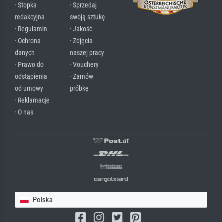
· Stopka
· Sprzedaj
redakcyjna
swoją sztukę
· Regulamin
· Jakość
· Ochrona
· Zdjęcia
danych
naszej pracy
· Prawo do
· Vouchery
odstąpienia
· Zamów
od umowy
próbkę
· Reklamacje
· O nas
Polska