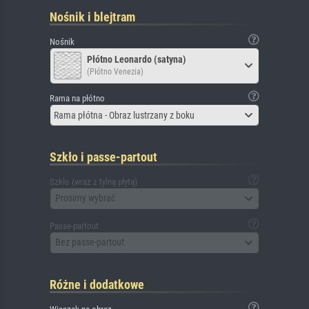
Nośnik i blejtram
Nośnik
Płótno Leonardo (satyna)
(Płótno Venezia)
Rama na płótno
Rama płótna - Obraz lustrzany z boku
Szkło i passe-partout
Szkło (wraz z tylną płytą)
Prosimy wybrać
Passe-partout
Bez passe-partout
Różne i dodatkowe