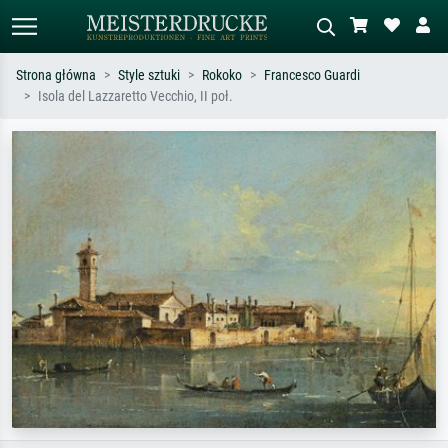
Strona główna
Style sztuki
Rokoko
Francesco Guardi
Isola del Lazzaretto Vecchio, II poł.
Wyszukiwanie standardowe
Wyszukiwanie obrazów AI
Szukaj wg artysty, tytułu lub stylu – np.
Opisz scenę – np. zielona łąka,
Monet, Gwiaździsta noc,
abstrakcja z czerwienią, ciemny olej,
impresjonizm, fala Hokusaia, akt.
stojący akt obok drzewa.