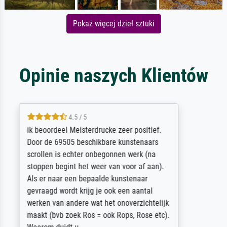
Pokaż więcej dzieł sztuki
Opinie naszych Klientów
5 / 5
Die Zufriedenheit ist auch nicht dadurch
getrübt, dass das Bild entgegen einer
angegebenen Lieferanschrift (sollte eine
Überraschung für die normannische
Ehefrau sein zum Hochzeits- gleichzeitig
auch Geburtstag sein) doch nach zu Hause
zugestellt wurde.