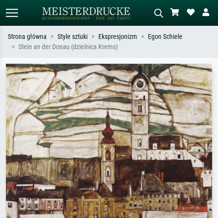
Strona główna
Style sztuki
Ekspresjonizm
Egon Schiele
Stein an der Donau (dzielnica Krems)
Wyszukiwanie standardowe
Wyszukiwanie obrazów AI
Szukaj wg artysty, tytułu lub stylu – np.
Opisz scenę – np. zielona łąka,
Monet, Gwiaździsta noc,
abstrakcja z czerwienią, ciemny olej,
impresjonizm, fala Hokusaia, akt.
stojący akt obok drzewa.