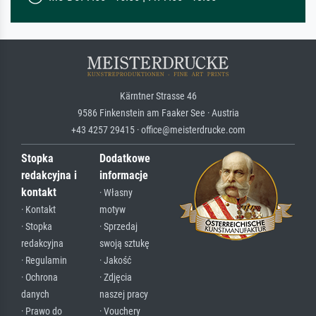
Kärntner Strasse 46
9586 Finkenstein am Faaker See · Austria
+43 4257 29415 · office@meisterdrucke.com
Stopka
Dodatkowe
redakcyjna i
informacje
kontakt
· Własny
· Kontakt
motyw
· Stopka
· Sprzedaj
redakcyjna
swoją sztukę
· Regulamin
· Jakość
· Ochrona
· Zdjęcia
danych
naszej pracy
· Prawo do
· Vouchery