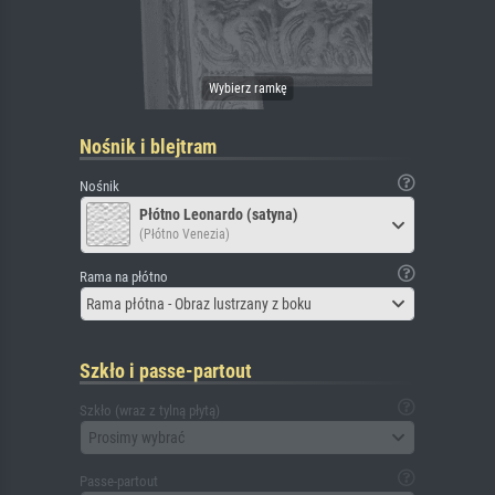
Nośnik i blejtram
Nośnik
Płótno Leonardo (satyna)
(Płótno Venezia)
Rama na płótno
Rama płótna - Obraz lustrzany z boku
Szkło i passe-partout
Szkło (wraz z tylną płytą)
Prosimy wybrać
Passe-partout