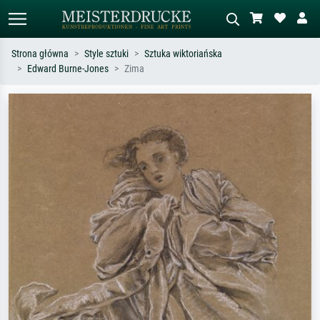
Strona główna
Style sztuki
Sztuka wiktoriańska
Edward Burne-Jones
Zima
Wyszukiwanie standardowe
Wyszukiwanie obrazów AI
Szukaj wg artysty, tytułu lub stylu – np.
Opisz scenę – np. zielona łąka,
Monet, Gwiaździsta noc,
abstrakcja z czerwienią, ciemny olej,
impresjonizm, fala Hokusaia, akt.
stojący akt obok drzewa.