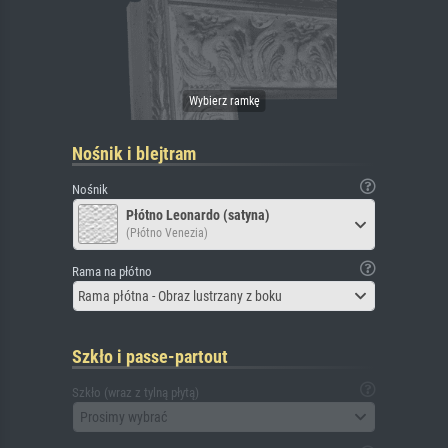
Nośnik i blejtram
Nośnik
Płótno Leonardo (satyna)
(Płótno Venezia)
Rama na płótno
Rama płótna - Obraz lustrzany z boku
Szkło i passe-partout
Szkło (wraz z tylną płytą)
Prosimy wybrać