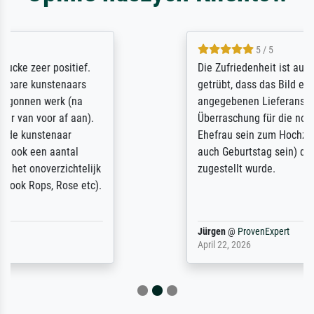
5 / 5
Die Zufriedenheit ist auch nicht dadurch
getrübt, dass das Bild entgegen einer
angegebenen Lieferanschrift (sollte eine
Überraschung für die normannische
Ehefrau sein zum Hochzeits- gleichzeitig
auch Geburtstag sein) doch nach zu Hause
zugestellt wurde.
Jürgen
@
ProvenExpert
April 22, 2026