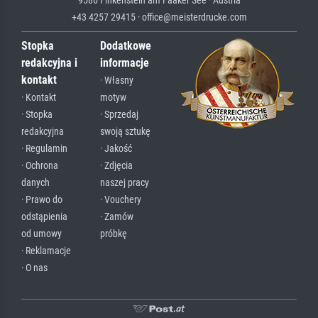
+43 4257 29415 · office@meisterdrucke.com
Stopka
Dodatkowe
redakcyjna i
informacje
kontakt
· Własny
· Kontakt
motyw
· Stopka
· Sprzedaj
redakcyjna
swoją sztukę
· Regulamin
· Jakość
· Ochrona
· Zdjęcia
danych
naszej pracy
· Prawo do
· Vouchery
odstąpienia
· Zamów
od umowy
próbkę
· Reklamacje
· O nas