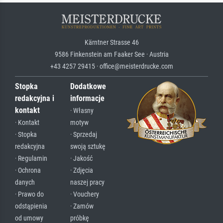
Kärntner Strasse 46
9586 Finkenstein am Faaker See · Austria
+43 4257 29415 · office@meisterdrucke.com
Stopka
Dodatkowe
redakcyjna i
informacje
kontakt
· Własny
· Kontakt
motyw
· Stopka
· Sprzedaj
redakcyjna
swoją sztukę
· Regulamin
· Jakość
· Ochrona
· Zdjęcia
danych
naszej pracy
· Prawo do
· Vouchery
odstąpienia
· Zamów
od umowy
próbkę