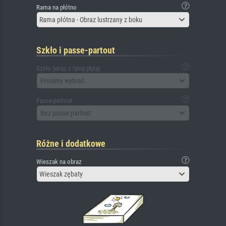
Rama na płótno
Rama płótna - Obraz lustrzany z boku
Szkło i passe-partout
Szkło (wraz z tylną płytą)
Prosimy wybrać
Passe-partout
Bez passe-partout
Różne i dodatkowe
Wieszak na obraz
Wieszak zębaty