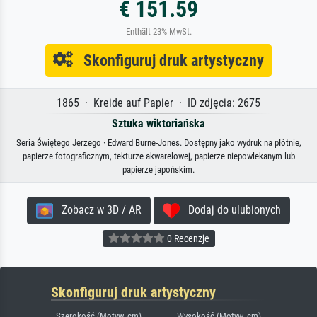
€ 151.59
Enthält 23% MwSt.
Skonfiguruj druk artystyczny
1865 · Kreide auf Papier · ID zdjęcia: 2675
Sztuka wiktoriańska
Seria Świętego Jerzego · Edward Burne-Jones. Dostępny jako wydruk na płótnie,
papierze fotograficznym, tekturze akwarelowej, papierze niepowlekanym lub
papierze japońskim.
Zobacz w 3D / AR
Dodaj do ulubionych
0 Recenzje
Skonfiguruj druk artystyczny
Szerokość (Motyw, cm)
Wysokość (Motyw, cm)