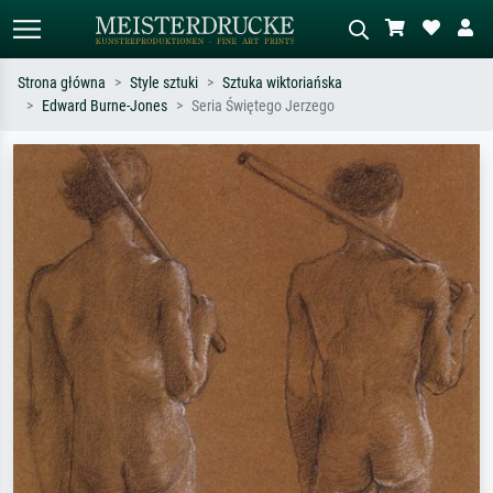
Strona główna
Style sztuki
Sztuka wiktoriańska
Edward Burne-Jones
Seria Świętego Jerzego
Wyszukiwanie standardowe
Wyszukiwanie obrazów AI
Szukaj wg artysty, tytułu lub stylu – np.
Opisz scenę – np. zielona łąka,
Monet, Gwiaździsta noc,
abstrakcja z czerwienią, ciemny olej,
impresjonizm, fala Hokusaia, akt.
stojący akt obok drzewa.