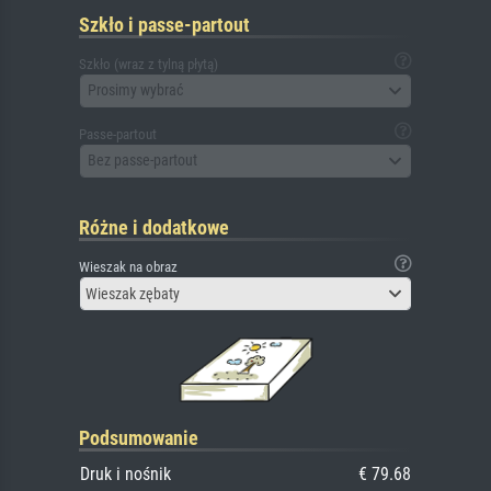
Szkło i passe-partout
Szkło (wraz z tylną płytą)
Prosimy wybrać
Passe-partout
Bez passe-partout
Różne i dodatkowe
Wieszak na obraz
Wieszak zębaty
Podsumowanie
Druk i nośnik
€ 79.68