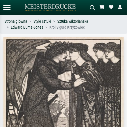
Strona główna
Style sztuki
Sztuka wiktoriańska
Edward Burne-Jones
Król Sigurd Krzyżowiec
Wyszukiwanie standardowe
Wyszukiwanie obrazów AI
Szukaj wg artysty, tytułu lub stylu – np.
Opisz scenę – np. zielona łąka,
Monet, Gwiaździsta noc,
abstrakcja z czerwienią, ciemny olej,
impresjonizm, fala Hokusaia, akt.
stojący akt obok drzewa.