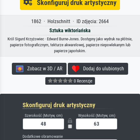
Skonfiguruj druk artystyczny
1862 · Holzschnitt · ID zdjęcia: 2664
Sztuka wiktoriańska
Król Sigurd Krzyżowiec · Edward Burne-Jones. Dostępny jako wydruk na płótnie,
papierze fotograficznym, tekturze akwarelowej, papierze niepowlekanym lub
papierze japońskim.
Zobacz w 3D / AR
Dodaj do ulubionych
0 Recenzje
Skonfiguruj druk artystyczny
Szerokość (Motyw, cm)
Wysokość (Motyw, cm)
Dodatkowe obramowanie