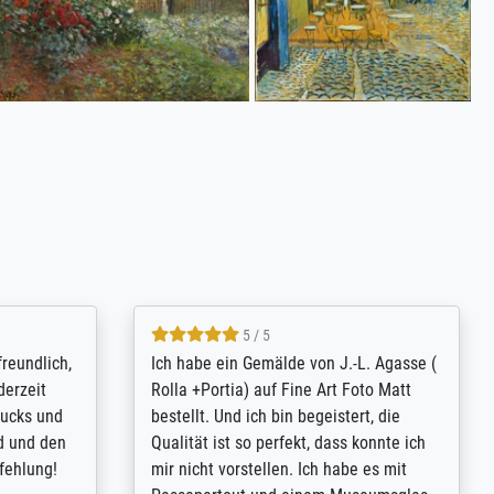
4.8 / 5
tomer
Qualité absolument irréprochable.
inting is
Extraordinaire diversité des thèmes
inguish
abordés et personnalisation des
 my go-to
demandes (recadrage, réajustement des
m now on -
couleurs). Relation clientèle parfaite.