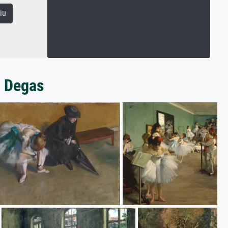
iu
r Degas