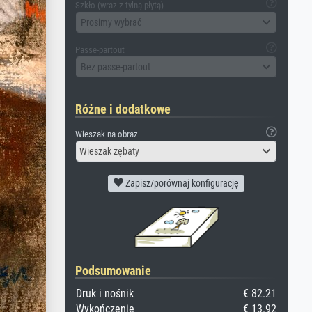
Szkło (wraz z tylną płytą)
Prosimy wybrać
Passe-partout
Bez passe-partout
Różne i dodatkowe
Wieszak na obraz
Wieszak zębaty
Zapisz/porównaj konfigurację
Podsumowanie
Druk i nośnik
€ 82.21
Wykończenie
€ 13.92