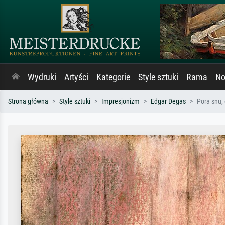
Wydruki
Artyści
Kategorie
Style sztuki
Rama
No
Strona główna
Style sztuki
Impresjonizm
Edgar Degas
Pora snu,