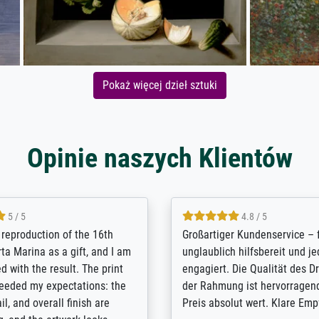
Pokaż więcej dzieł sztuki
Opinie naszych Klientów
5 / 5
5 / 5
t Meisterdrucke strives to
Outstanding quality and cus
lients demands, and provides
support. - the quality of the pr
ice on how to obtain the best
excellent and difficult to dist
 the prints requested by the
from the real thing; it will be
e company has a vast
for high-quality art prints fro