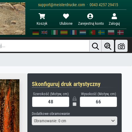
support@meisterdrucke.com · 0043 4257 29415
Koszyk
Ulubione
Zarejestruj konto
Zaloguj
Skonfiguruj druk artystyczny
Szerokość (Motyw, cm)
Wysokość (Motyw, cm)
Dodatkowe obramowanie
Obramowanie: 0 cm