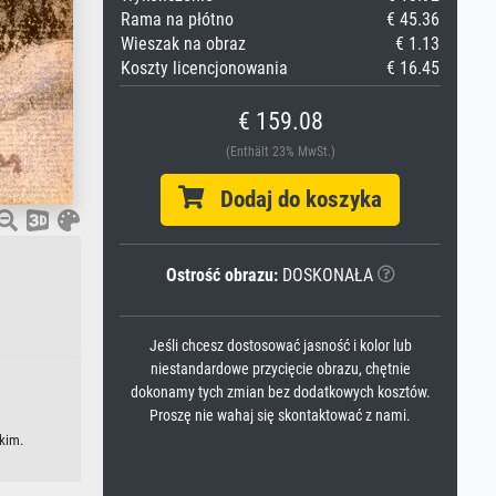
Rama na płótno
€ 45.36
Wieszak na obraz
€ 1.13
Koszty licencjonowania
€ 16.45
€ 159.08
(Enthält 23% MwSt.)
Dodaj do koszyka
Ostrość obrazu:
DOSKONAŁA
Jeśli chcesz dostosować jasność i kolor lub
niestandardowe przycięcie obrazu, chętnie
dokonamy tych zmian bez dodatkowych kosztów.
Proszę nie wahaj się skontaktować z nami.
skim.