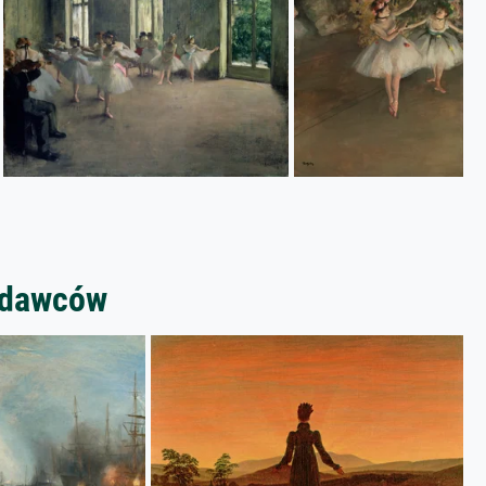
zedawców