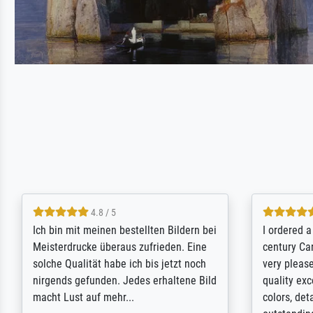
5 / 5
Rundum positive Erfahrung. Die
The team a
Ausführung des Auftrags hat eine Weile
meet its c
gedauert, die angekündigte Lieferzeit
expert adv
wurde aber letztlich sogar etwas
results for
unterschritten. Die Qualität des Papiers
client. Th