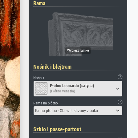
Rama
Nośnik i blejtram
Nośnik
Płótno Leonardo (satyna)
(Płótno Venezia)
Rama na płótno
Rama płótna - Obraz lustrzany z boku
Szkło i passe-partout