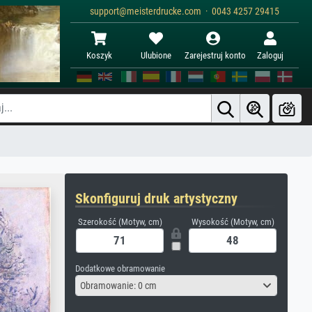
support@meisterdrucke.com · 0043 4257 29415
Koszyk
Ulubione
Zarejestruj konto
Zaloguj
Skonfiguruj druk artystyczny
Szerokość (Motyw, cm)
Wysokość (Motyw, cm)
Dodatkowe obramowanie
Obramowanie: 0 cm