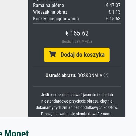
Rama na płótno
€ 47.37
Wieszak na obraz
€ 1.13
Koszty licencjonowania
€ 15.63
€ 165.62
(Enthält 23% MwSt.)
Dodaj do koszyka
Ostrość obrazu:
DOSKONAŁA
Jeśli chcesz dostosować jasność i kolor lub
niestandardowe przycięcie obrazu, chętnie
dokonamy tych zmian bez dodatkowych kosztów.
Proszę nie wahaj się skontaktować z nami.
e Monet