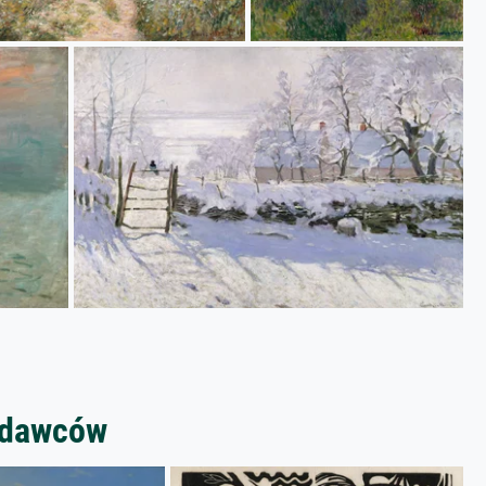
zedawców