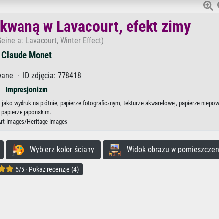
kwaną w Lavacourt, efekt zimy
eine at Lavacourt, Winter Effect)
Claude Monet
ane · ID zdjęcia: 778418
Impresjonizm
jako wydruk na płótnie, papierze fotograficznym, tekturze akwarelowej, papierze niepo
papierze japońskim.
Art Images/Heritage Images
Wybierz kolor ściany
Widok obrazu w pomieszczen
5/5 · Pokaż recenzje (4)