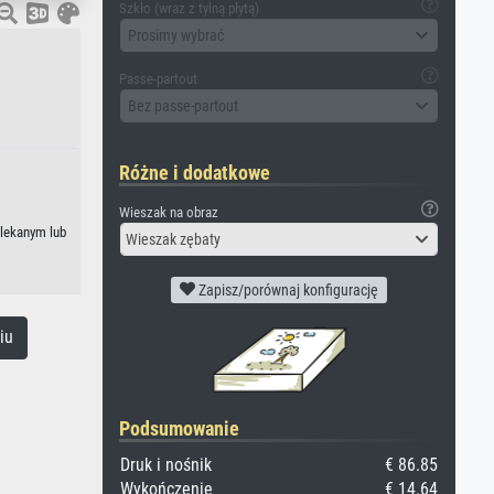
Szkło (wraz z tylną płytą)
Prosimy wybrać
Passe-partout
Bez passe-partout
Różne i dodatkowe
Wieszak na obraz
wlekanym lub
Wieszak zębaty
Zapisz/porównaj konfigurację
iu
Podsumowanie
Druk i nośnik
€ 86.85
Wykończenie
€ 14.64