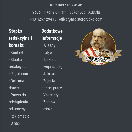
Kärntner Strasse 46
9586 Finkenstein am Faaker See · Austria
+43 4257 29415 · office@meisterdrucke.com
Stopka
Dodatkowe
redakcyjna i
informacje
kontakt
· Własny
· Kontakt
motyw
· Stopka
· Sprzedaj
redakcyjna
swoją sztukę
· Regulamin
· Jakość
· Ochrona
· Zdjęcia
danych
naszej pracy
· Prawo do
· Vouchery
odstąpienia
· Zamów
od umowy
próbkę
· Reklamacje
· O nas