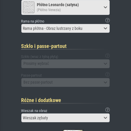
Płótno Leonardo (satyna)
(Płótno Venezia)
Rama na płótno
Rama płótna - Obraz lustrzany z boku
Szkło i passe-partout
Szkło (wraz z tylną płytą)
Prosimy wybrać
Passe-partout
Bez passe-partout
Różne i dodatkowe
Wieszak na obraz
Wieszak zębaty