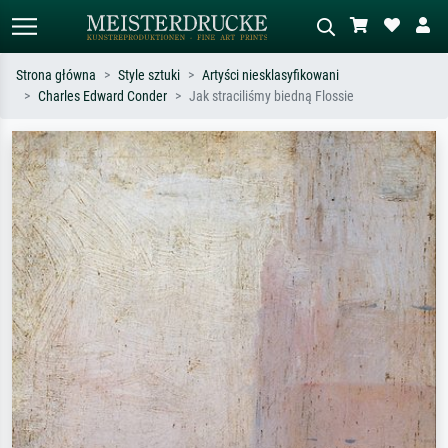
Strona główna
Style sztuki
Artyści niesklasyfikowani
Charles Edward Conder
Jak straciliśmy biedną Flossie
Wyszukiwanie standardowe
Wyszukiwanie obrazów AI
Szukaj wg artysty, tytułu lub stylu – np.
Opisz scenę – np. zielona łąka,
Monet, Gwiaździsta noc,
abstrakcja z czerwienią, ciemny olej,
impresjonizm, fala Hokusaia, akt.
stojący akt obok drzewa.