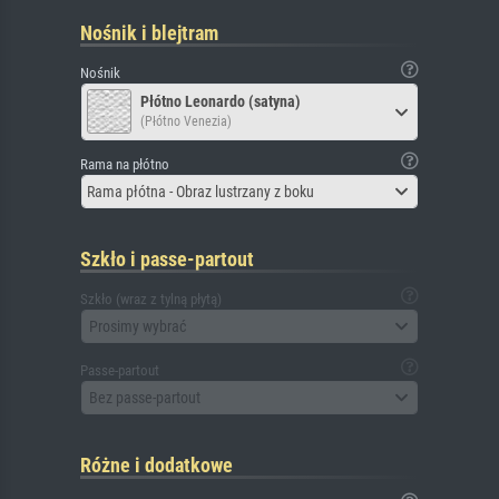
Nośnik i blejtram
Nośnik
Płótno Leonardo (satyna)
(Płótno Venezia)
Rama na płótno
Rama płótna - Obraz lustrzany z boku
Szkło i passe-partout
Szkło (wraz z tylną płytą)
Prosimy wybrać
Passe-partout
Bez passe-partout
Różne i dodatkowe