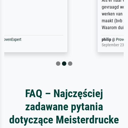
Als er naar een bepaalde kunstenaar
gevraagd wordt krijg je ook een aantal
werken van andere wat het onoverzichtelijk
maakt (bvb zoek Ros = ook Rops, Rose etc).
Waarom duidt u ...
philip
@
ProvenExpert
September 23, 2025
FAQ – Najczęściej
zadawane pytania
dotyczące Meisterdrucke