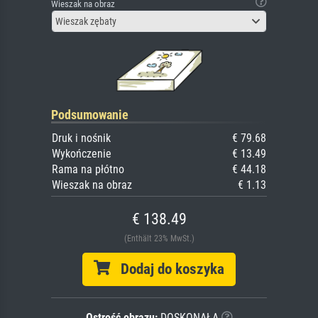
Wieszak na obraz
Wieszak zębaty
Podsumowanie
Druk i nośnik
€ 79.68
Wykończenie
€ 13.49
Rama na płótno
€ 44.18
Wieszak na obraz
€ 1.13
€ 138.49
(Enthält 23% MwSt.)
Dodaj do koszyka
Ostrość obrazu:
DOSKONAŁA