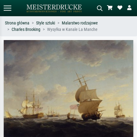
Strona główna
Style sztuki
Malarstwo rodzajowe
Charles Brooking
Wysyłka w Kanale La Manche
Wyszukiwanie standardowe
Wyszukiwanie obrazów AI
Szukaj wg artysty, tytułu lub stylu – np.
Opisz scenę – np. zielona łąka,
Monet, Gwiaździsta noc,
abstrakcja z czerwienią, ciemny olej,
impresjonizm, fala Hokusaia, akt.
stojący akt obok drzewa.