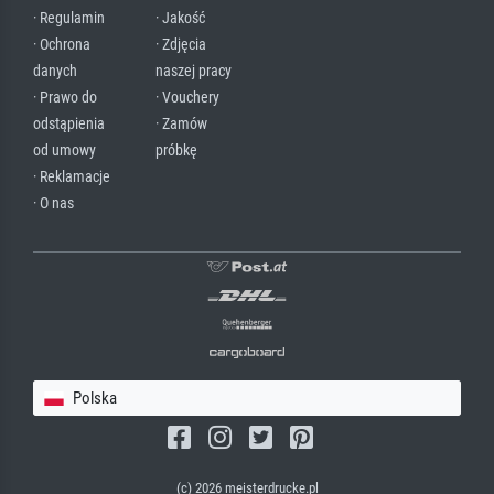
· Regulamin
· Jakość
· Ochrona
· Zdjęcia
danych
naszej pracy
· Prawo do
· Vouchery
odstąpienia
· Zamów
od umowy
próbkę
· Reklamacje
· O nas
Polska
(c) 2026 meisterdrucke.pl