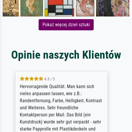
Pokaż więcej dzieł sztuki
Opinie naszych Klientów
4.8 / 5
So, I ordered a large print of The
Annunciation by Fra Angelico from a very
large and popular American "art/poster"
site advertising giclee print quality. The
quality for a large print was atrocious. They
refunded me when I sent pictures of the
blurry print vs. a Wikipedia commons