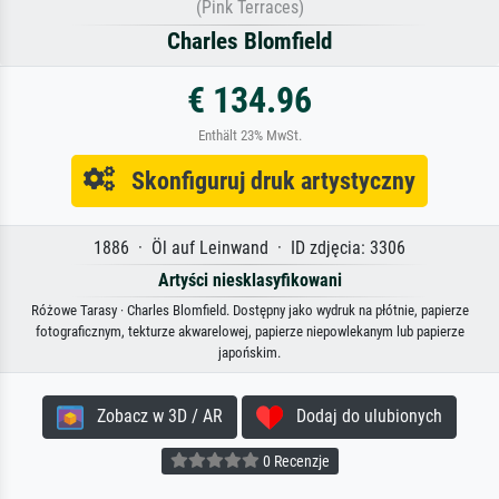
(Pink Terraces)
Charles Blomfield
€ 134.96
Enthält 23% MwSt.
Skonfiguruj druk artystyczny
1886 · Öl auf Leinwand · ID zdjęcia: 3306
Artyści niesklasyfikowani
Różowe Tarasy · Charles Blomfield. Dostępny jako wydruk na płótnie, papierze
fotograficznym, tekturze akwarelowej, papierze niepowlekanym lub papierze
japońskim.
Zobacz w 3D / AR
Dodaj do ulubionych
0 Recenzje