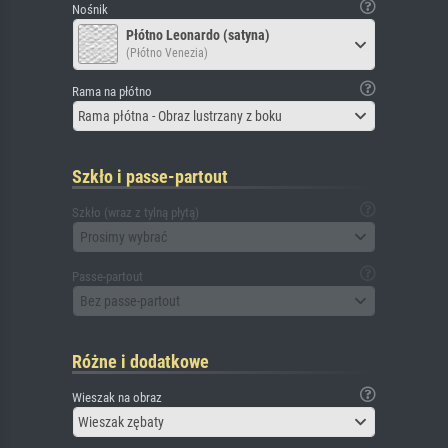
Nośnik
Płótno Leonardo (satyna)
(Płótno Venezia)
Rama na płótno
Rama płótna - Obraz lustrzany z boku
Szkło i passe-partout
Szkło (wraz z tylną płytą)
Prosimy wybrać
Passe-partout
Bez passe-partout
Różne i dodatkowe
Wieszak na obraz
Wieszak zębaty