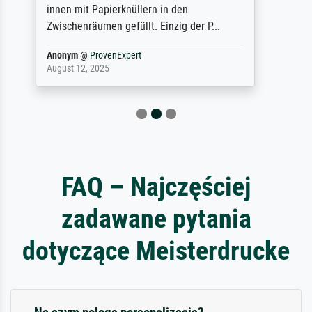
representation. They stated they couldn't
do ...
Anonym
@
ProvenExpert
December 4, 2025
FAQ – Najczęściej
zadawane pytania
dotyczące Meisterdrucke